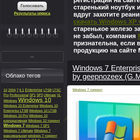
регистрации на сайте
Голосовать
старенький ноутбук 
вдруг захотите реан
Результаты опроса
скачать Windows XP 
старенькое железо з
не забыл, компания
|||||||
признательна, если 
продукцию на сайте M
---
Windows 7 Enterpri
Облако тегов
by geepnozeex (G.M
Enterprise
Windows 7 торрент
10
2004
7
8.1
LTSB
LTSC
Pro
Professional
SP1
SP3
Ultimate
VL
Windows 10
Windows
Windows 10 Enterprise
Windows 10
Enterprise LTSB
Windows 10 LTSB
Windows 10 Pro
Windows 10
корпоративная
Windows 10 торрент
Windows 7
Windows 7 SP1
Windows 7 Ultimate
Windows 7
максимальная
windows 7 торрент