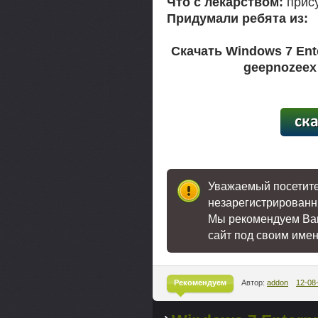
Что с лекарством:
прису
Придумали ребята из:
Скачать Windows 7 Ente
geepnozeex 
[59,4
Уважаемый посетител
незарегистрированн
Мы рекомендуем В
сайт под своим име
Рекомендуем
Автор:
addon
12-08
^