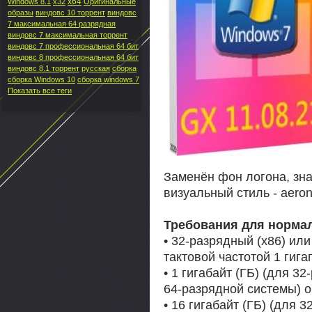
x64
Windows 8.1
x32
Оригинальные
образы
виндовс 10 торрент
виндовс
7 максимальная 64 разрядная
виндовс 7 максимальная торрент
виндовс 7 профессиональная 64 бит
виндовс 8 профессиональная 64 бит
виндовс 8.1 торрент
русская
сборка
сборка Windows 10
сборка windows 7
Показать все теги
Заменён фон логона, зна
визуальный стиль - aero
Требования для норма
• 32-разрядный (x86) или
тактовой частотой 1 гига
• 1 гигабайт (ГБ) (для 3
64-разрядной системы) о
• 16 гигабайт (ГБ) (для 