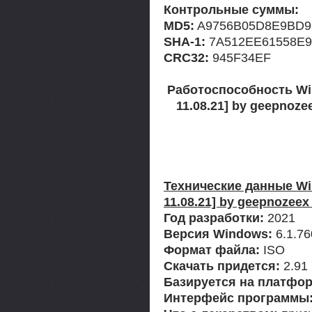
Контрольные суммы:
MD5:
A9756B05D8E9BD9
SHA-1:
7A512EE61558E
CRC32:
945F34EF
Работоспособность Win
11.08.21] by geepnoze
Технические данные Win
11.08.21] by geepnozeex
Год разработки:
2021
Версия Windows:
6.1.7
Формат файла:
ISO
Скачать придется:
2.91
Базируется на платфор
Интерфейс программы