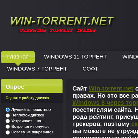
Windows скачать через торрент
Главная
WINDOWS 11 ТОРРЕНТ
WIND
WINDOWS 7 ТОРРЕНТ
СОФТ
↓
Опрос
Сайт
Win-torrent.net
с
правах. Но это все 
Оцените работу движка
Windows 8 через тор
^
посетителям сайта. Н
Лучший из новостных
Неплохой движок
рода рейтинг, прису
Устраивает ... но ...
трекеров, поэтому
ск
Встречал и получше
вы можете не утружд
Совсем не понравился