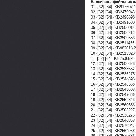
Включены файлы из с
01 -[32] [64] -KB91760
02 -[32] [64] -KB24799
03 -[32] [64] -KB249689
04 -[32] [64] -KB249168
05 -[32] [64] -KB250601
06 -[32] [64] -KB250621
07 -[32] [64] -KB250955
08 -[32] [64] -KB251145
09 -[32] [64] -KB982018
10 -[32] [64] -KB251532
11 -[32] [64] -KB250692
12 -[32] [64] -KB250662
13 -[32] [64] -KB253355
14 -[32] [64] -KB25362
15 -[32] [64] -KB25448
16 -[32] [64] -KB254838
17 -[32] [64] -KB254569
18 -[32] [64] -KB254766
19 -[32] [64] -KB255234
20 -[32] [64] -KB25606
21 -[32] [64] -KB256322
22 -[32] [64] -KB25362
23 -[32] [64] -KB254686
24 -[32] [64] -KB25709
25 -[32] [64] -KB25649
26 -[32] [64] -KB25796