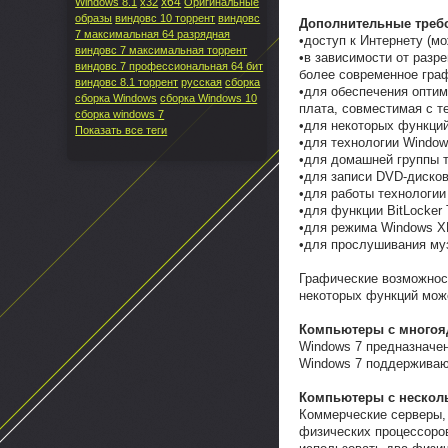
x64
Windows 8.1
x32
Оригинальные
образы
виндовс 10 торрент
виндовс
Дополнительные треб
7 максимальная 64 разрядная
•доступ к Интернету (м
виндовс 7 максимальная торрент
•в зависимости от разр
виндовс 7 профессиональная 64 бит
более современное гра
виндовс 8.1 торрент
русская
сборка
•для обеспечения оптим
сборка Windows
сборка Windows 10
плата, совместимая с т
сборка windows 7
•для некоторых функций
Показать все теги
•для технологии Window
•для домашней группы т
•для записи DVD-дисков
•для работы технологии
•для функции BitLocker
•для режима Windows XP
•для прослушивания му
Графические возможност
некоторых функций мож
Компьютеры с многоя
Windows 7 предназначе
Windows 7 поддерживают
Компьютеры с нескол
Коммерческие серверы,
физических процессоро