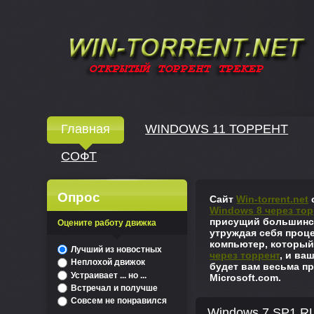
Windows скачать через торрент
Главная
WINDOWS 11 ТОРРЕНТ
СОФТ
↓
Опрос
Сайт
Win-torrent.net
с
Windows 8 через тор
присущий большинст
Оцените работу движка
утруждая себя проце
компьютер, который
^
Лучший из новостных
через торрент
, и ва
Неплохой движок
будет вам весьма пр
Устраивает ... но ...
Microsoft.com.
Встречал и получше
Совсем не понравился
Windows 7 SP1 RU 