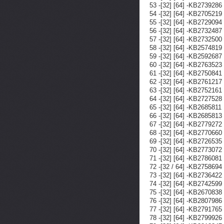
53 -[32] [64] -KB273928
54 -[32] [64] -KB27052
55 -[32] [64] -KB272909
56 -[32] [64] -KB273248
57 -[32] [64] -KB273250
58 -[32] [64] -KB257481
59 -[32] [64] -KB259268
60 -[32] [64] -KB276352
61 -[32] [64] -KB275084
62 -[32] [64] -KB276121
63 -[32] [64] -KB275216
64 -[32] [64] -KB27275
65 -[32] [64] -KB26858
66 -[32] [64] -KB26858
67 -[32] [64] -KB277927
68 -[32] [64] -KB27706
69 -[32] [64] -KB272653
70 -[32] [64] -KB277307
71 -[32] [64] -KB278608
72 -[32 / 64] -KB27586
73 -[32] [64] -KB273642
74 -[32] [64] -KB274259
75 -[32] [64] -KB26708
76 -[32] [64] -KB28079
77 -[32] [64] -KB279176
78 -[32] [64] -KB279992