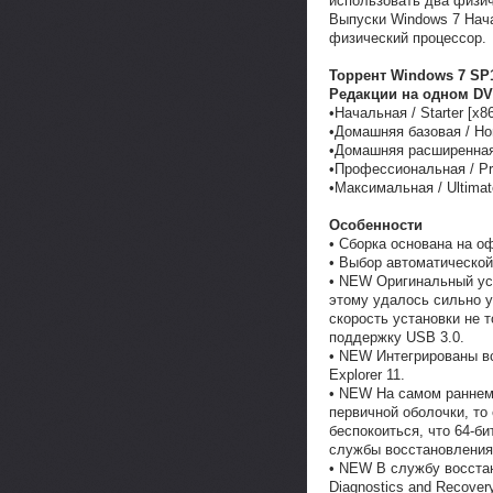
использовать два физи
Выпуски Windows 7 Нач
физический процессор.
Торрент Windows 7 SP1 
Редакции на одном D
•Начальная / Starter [x8
•Домашняя базовая / Ho
•Домашняя расширенная
•Профессиональная / Pro
•Максимальная / Ultimat
Особенности
• Сборка основана на о
• Выбор автоматической
• NEW Оригинальный ус
этому удалось сильно 
скорость установки не 
поддержку USB 3.0.
• NEW Интегрированы вс
Explorer 11.
• NEW На самом раннем 
первичной оболочки, то
беспокоиться, что 64-б
службы восстановления
• NEW В службу восстан
Diagnostics and Recover