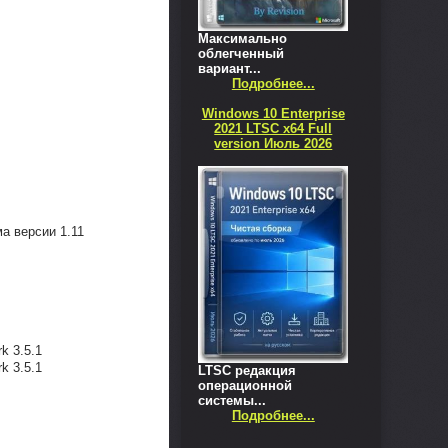
Максимально
облегченный
вариант...
Подробнее...
Windows 10 Enterprise
2021 LTSC x64 Full
version Июль 2026
а версии 1.11
k 3.5.1
k 3.5.1
LTSC редакция
операционной
системы...
Подробнее...