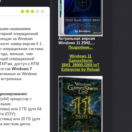
овыми названиями
ютерной операционной
Актуальная версия
дующая за Windows
Windows 11 25H2,...
носит номер версии 6.1.
Подробнее...
то операционная система
года, меньше, чем
Windows 11
дущей операционной
GamesStorm
 TAP'ам, доступ к RTM
26H1_28000.2269 IoT
состав
Windows 7
Enterprise by Rsload
люченные из Windows
и встроенных
ционирования:
(x64) процессор с
и выше;
стемы) или 2 ГБ (для 64-
ти (ОЗУ);
истемы) или 20 ГБ (для
на жестком диске;