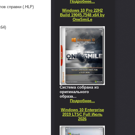
Подробнее...
лов справки (.HLP)
Windows 10 Pro 22H2
Build 19045.7548 x64 by
OneSmiLe
x64)
Система собрана из
оригинального
образа...
Подробнее...
Windows 10 Enterprise
2019 LTSC Full Июль
2026