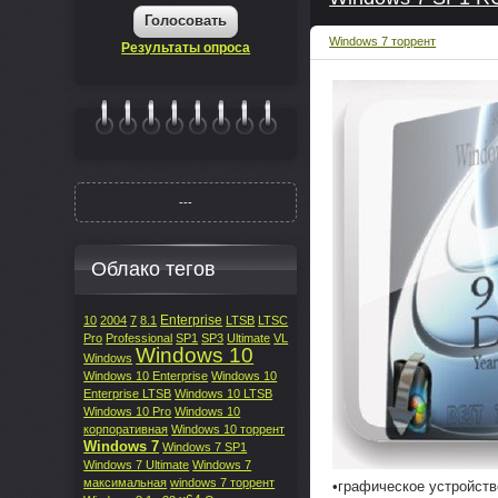
Голосовать
Windows 7 торрент
Результаты опроса
|||||||
---
Облако тегов
Enterprise
10
2004
7
8.1
LTSB
LTSC
Pro
Professional
SP1
SP3
Ultimate
VL
Windows 10
Windows
Windows 10 Enterprise
Windows 10
Enterprise LTSB
Windows 10 LTSB
Windows 10 Pro
Windows 10
корпоративная
Windows 10 торрент
Windows 7
Windows 7 SP1
Windows 7 Ultimate
Windows 7
максимальная
windows 7 торрент
•графическое устройств