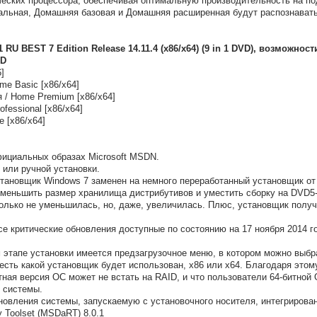
ческих процессора, обеспечивая оптимальную производительность на п
альная, Домашняя базовая и Домашняя расширенная будут распознавать
RU BEST 7 Edition Release 14.11.4 (x86/x64) (9 in 1 DVD), возможнос
VD
6]
me Basic [x86/x64]
 / Home Premium [x86/x64]
fessional [x86/x64]
e [x86/x64]
фициальных образах Microsoft MSDN.
 или ручной установки.
тановщик Windows 7 заменен на немного переработанный установщик от
уменьшить размер хранилища дистрибутивов и уместить сборку на DVD5-
только не уменьшилась, но, даже, увеличилась. Плюс, установщик полу
е критические обновления доступные по состоянию на 17 ноября 2014 го
этапе установки имеется предзагрузочное меню, в котором можно выбр
 есть какой установщик будет использован, x86 или x64. Благодаря этом
итная версия ОС может не встать на RAID, и что пользователи 64-битной 
 системы.
овления системы, запускаемую с установочного носителя, интегрирован
y Toolset (MSDaRT) 8.0.1