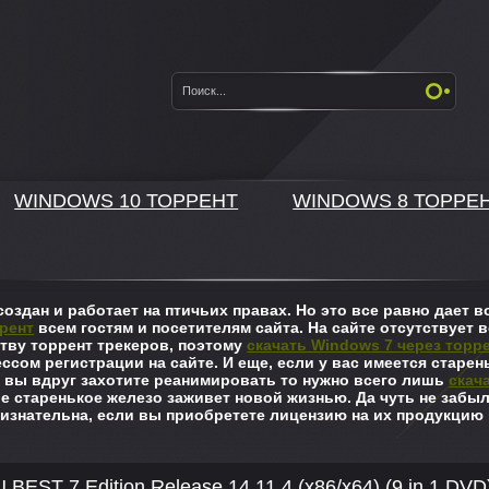
WINDOWS 10 ТОРРЕНТ
WINDOWS 8 ТОРРЕ
оздан и работает на птичьих правах. Но это все равно дает
рент
всем гостям и посетителям сайта. На сайте отсутствует в
ву торрент трекеров, поэтому
скачать Windows 7 через торр
ссом регистрации на сайте. И еще, если у вас имеется старен
 вы вдруг захотите реанимировать то нужно всего лишь
скач
ше старенькое железо заживет новой жизнью. Да чуть не забы
изнательна, если вы приобретете лицензию на их продукцию 
BEST 7 Edition Release 14.11.4 (x86/x64) (9 in 1 DVD