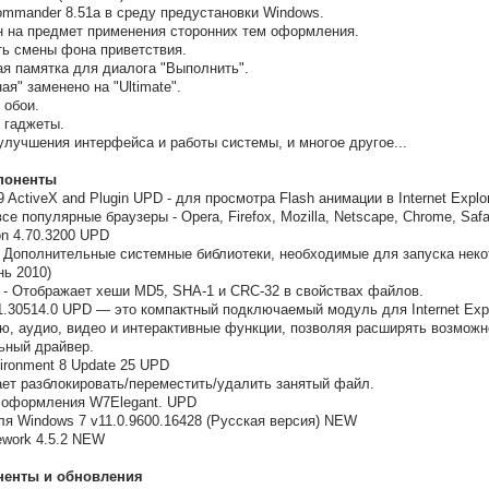
ommander 8.51a в среду предустановки Windows.
н на предмет применения сторонних тем оформления.
ть смены фона приветствия.
я памятка для диалога "Выполнить".
я" заменено на "Ultimate".
 обои.
 гаджеты.
улучшения интерфейса и работы системы, и многое другое...
поненты
9 ActiveX and Plugin UPD - для просмотра Flash анимации в Internet Explo
е популярные браузеры - Opera, Firefox, Mozilla, Netscape, Chrome, Safari
on 4.70.3200 UPD
 - Дополнительные системные библиотеки, необходимые для запуска нек
нь 2010)
D - Отображает хеши MD5, SHA-1 и CRC-32 в свойствах файлов.
 5.1.30514.0 UPD — это компактный подключаемый модуль для Internet Explo
, аудио, видео и интерактивные функции, позволяя расширять возможно
льный драйвер.
ironment 8 Update 25 UPD
огает разблокировать/переместить/удалить занятый файл.
а оформления W7Elegant. UPD
1 для Windows 7 v11.0.9600.16428 (Русская версия) NEW
ework 4.5.2 NEW
ненты и обновления