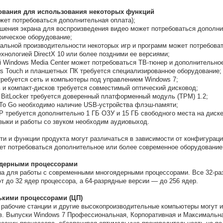
ования для использования некоторых функций
ожет потребоваться дополнительная оплата);
ешения экрана для воспроизведения видео может потребоваться дополни
фическое оборудование;
альной производительности некоторых игр и программ может потребова
ехнологией DirectX 10 или более поздними ее версиями;
 Windows Media Center может потребоваться ТВ-тюнер и дополнительно
s Touch и планшетных ПК требуется специализированное оборудование;
ребуется сеть и компьютеры под управлением Windows 7;
 и компакт-дисков требуется совместимый оптический дисковод;
 BitLocker требуется доверенный платформенный модуль (TPM) 1.2;
 To Go необходимо наличие USB-устройства флэш-памяти;
 требуется дополнительно 1 ГБ ОЗУ и 15 ГБ свободного места на диске
зыки и работы со звуком необходим аудиовыход.
и и функции продукта могут различаться в зависимости от конфигурац
ет потребоваться дополнительное или более современное оборудование
дерными процессорами
на для работы с современными многоядерными процессорами. Все 32-ра
 до 32 ядер процессора, а 64-разрядные версии — до 256 ядер.
ькими процессорами (ЦП)
 рабочие станции и другие высокопроизводительные компьютеры могут 
в. Выпуски Windows 7 Профессиональная, Корпоративная и Максимальн