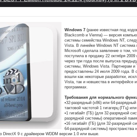
Windows 7
(ранее известная под код
Blackcomb и Vienna) — версия компь
системы семейства Windows NT, сле
Vista. В линейке Windows NT система 
Microsoft сделала заявление о том, ч
поступила в продажу 22 октября 2009 
через три года после выпуска преды
системы, Windows Vista. Партнерам и
предоставлены 24 июля 2009 года. В 
вошли как некоторые разработки, иск
Vista, так и новшества в интерфейсе 
программах.
Требования для нормального функ
•32-разрядный (x86) или 64-разрядный 
тактовой частотой 1 гигагерц (ГГц) ил
•1 гигабайт (ГБ) (для 32-разрядной си
разрядной системы) оперативной памя
•16 гигабайт (ГБ) (для 32-разрядной с
64-разрядной системы) пространства 
о DirectX 9 с драйвером WDDM версии 1.0 или выше.