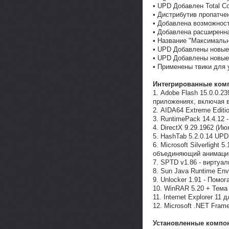
• UPD Добавлен Total C
• Дистрибутив пропатче
• Добавлена возможнос
• Добавлена расширенна
• Название "Максимальна
• UPD Добавлены новые
• UPD Добавлены новые
• Применены твики для 
Интегрированные ком
1. Adobe Flash 15.0.0.23
приложениях, включая вс
2. AIDA64 Extreme Editi
3. RuntimePack 14.4.12
4. DirectX 9.29.1962 (Ию
5. HashTab 5.2.0.14 UP
6. Microsoft Silverlight
объединяющий анимацию
7. SPTD v1.86 - виртуа
8. Sun Java Runtime Env
9. Unlocker 1.91 - Пом
10. WinRAR 5.20 + Тем
11. Internet Explorer 1
12. Microsoft .NET Fram
Установленные компо