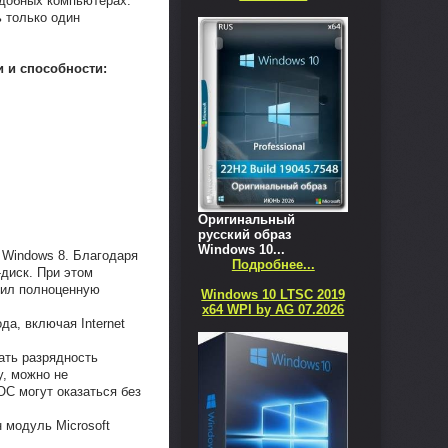
одобных компьютерах.
 только один
ти и способности:
Оригинальный
русский образ
Windows 10...
 Windows 8. Благодаря
Подробнее...
диск. При этом
чил полноценную
Windows 10 LTSC 2019
x64 WPI by AG 07.2026
да, включая Internet
ать разрядность
у, можно не
ОС могут оказаться без
 модуль Microsoft