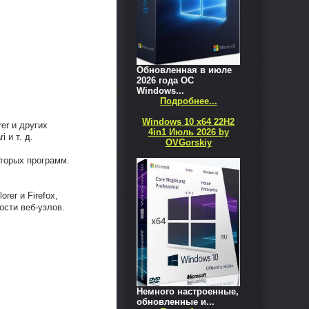
Обновленная в июле
2026 года ОС
Windows...
Подробнее...
Windows 10 x64 22H2
rer и других
4in1 Июль 2026 by
 и т. д.
OVGorskiy
оторых программ.
rer и Firefox,
сти веб-узлов.
Немного настроенные,
обновленные и...