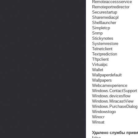
Remoteaccessservice
Remoteportredirector
Securestartup
Sharemediacpl
Shelllauncher
Simpletcp
Snmp
Stickynotes
Systemrestore
Telnetclient
Textprediction
Tftpclient
Virtualpc
Wallet
Wallpaperdefault
Wallpapers
Webcamexperience
Windows.ContactSupport
Windows.devicesflow
Windows.MiracastView
Windows.PurchaseDialog
Windowstogo
Winocr
Winsat
Удалено службы прив
false