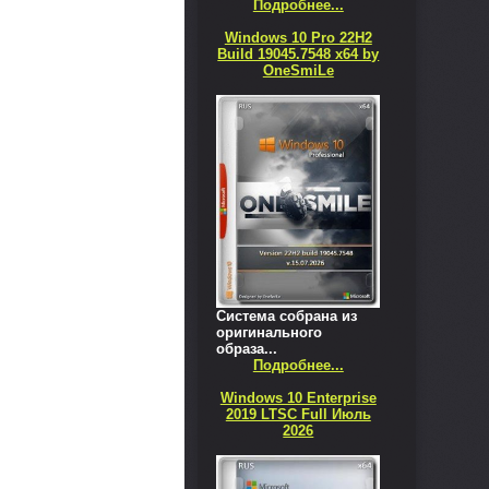
Подробнее...
Windows 10 Pro 22H2
Build 19045.7548 x64 by
OneSmiLe
Система собрана из
оригинального
образа...
Подробнее...
Windows 10 Enterprise
2019 LTSC Full Июль
2026