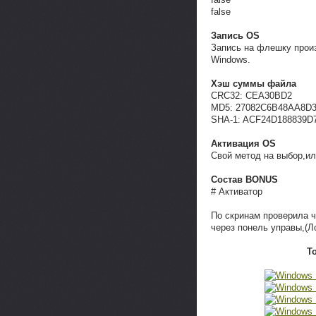
false
Запись OS
Запись на флешку прои
Windows.
Хэш суммы файла
CRC32: CEA30BD2
MD5: 27082C6B48AA8D
SHA-1: ACF24D188839D
Активация OS
Свой метод на выбор,ил
Состав BONUS
# Активатор
По скринам проверила ч
через понель управы,(Л
Т