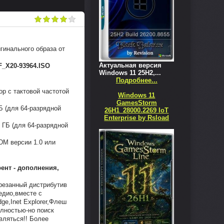
игинального образа от
Актуальная версия
_X20-93964.ISO
Windows 11 25H2,...
Подробнее...
ор с тактовой частотой
Windows 11
GamesStorm
ГБ (для 64-разрядной
26H1_28000.2269 IoT
Enterprise by Rsload
0 ГБ (для 64-разрядной
DM версии 1.0 или
рент - дополнения,
резанный дистрибутив
медио,вместе с
ge,Inet Explorer,Флеш
олностью-но поиск
вляться!! Более