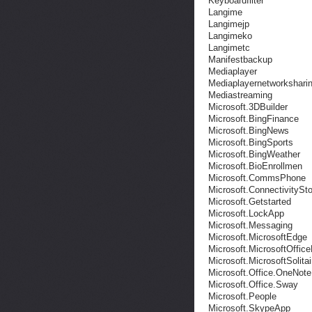
Keyboardfilter
Langime
Langimejp
Langimeko
Langimetc
Manifestbackup
Mediaplayer
Mediaplayernetworkshari
Mediastreaming
Microsoft.3DBuilder
Microsoft.BingFinance
Microsoft.BingNews
Microsoft.BingSports
Microsoft.BingWeather
Microsoft.BioEnrollmen
Microsoft.CommsPhone
Microsoft.ConnectivitySt
Microsoft.Getstarted
Microsoft.LockApp
Microsoft.Messaging
Microsoft.MicrosoftEdge
Microsoft.MicrosoftOffic
Microsoft.MicrosoftSolitai
Microsoft.Office.OneNote
Microsoft.Office.Sway
Microsoft.People
Microsoft.SkypeApp