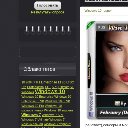
Голосовать
Windows 10 торрент
Результаты опроса
|||||||
---
Облако тегов
Enterprise
10
2004
7
8.1
LTSB
LTSC
Pro
Professional
SP1
SP3
Ultimate
VL
Windows 10
Windows
Windows 10 Enterprise
Windows 10
Enterprise LTSB
Windows 10 LTSB
Windows 10 Pro
Windows 10
корпоративная
Windows 10 торрент
Windows 7
Windows 7 SP1
Windows 7 Ultimate
Windows 7
максимальная
windows 7 торрент
работает),сенсоры и мо