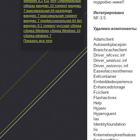
x64
Windows 8.1
x32
Оригинальные
подробно ниже!!
образы
виндовс 10 торрент
виндовс
7 максимальная 64 разрядная
Интегрировано
виндовс 7 максимальная торрент
NF-3.5
виндовс 7 профессиональная 64 бит
виндовс 8.1 торрент
русская
сборка
Удалено-компоненты
сборка Windows
сборка Windows 10
сборка windows 7
Adamclient
Показать все теги
Autoworkplacejoin
Branchcacheclient
Driver_wfcvsc.inf
Driver_wnetvsc.inf
Driver_wstorvsc.inf
Easeofaccessthemes
Eefcontainer
Embeddedexperience
Enhancedstorage
Fciclient
Flashactivex
Help
Hyperv
Hypervguest
Ias
Identityfoundation
Iis
Knternetexplorerfeature