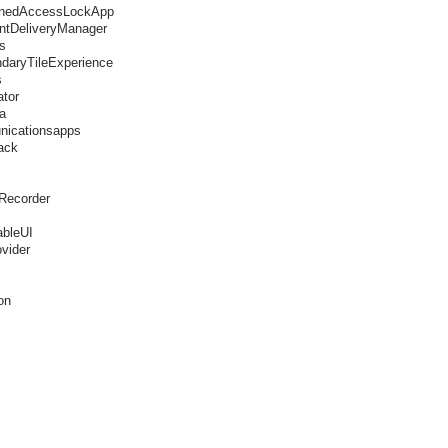
gnedAccessLockApp
ntDeliveryManager
s
daryTileExperience
s
ator
a
nicationsapps
ack
Recorder
ableUI
ovider
on