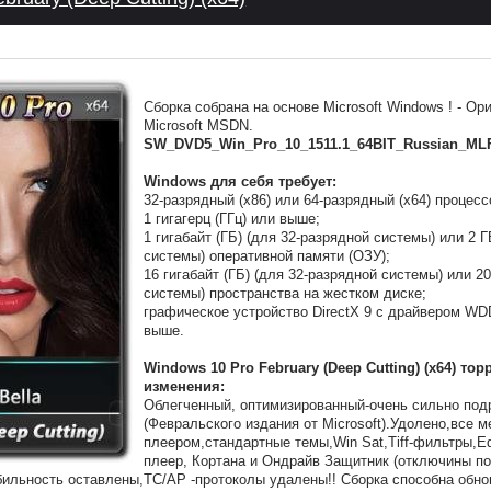
Сборка собрана на основе Microsoft Windows ! - Ор
Microsoft MSDN.
SW_DVD5_Win_Pro_10_1511.1_64BIT_Russian_MLF
Windows для себя требует:
32-разрядный (x86) или 64-разрядный (x64) процесс
1 гигагерц (ГГц) или выше;
1 гигабайт (ГБ) (для 32-разрядной системы) или 2 
системы) оперативной памяти (ОЗУ);
16 гигабайт (ГБ) (для 32-разрядной системы) или 2
системы) пространства на жестком диске;
графическое устройство DirectX 9 с драйвером WD
выше.
Windows 10 Pro February (Deep Cutting) (x64) тор
изменения:
Облегченный, оптимизированный-очень сильно под
(Февральского издания от Microsoft).Удолено,все 
плеером,стандартные темы,Win Sat,Tiff-фильтры,Ed
плеер, Кортана и Ондрайв Защитник (отключины п
бильность оставлены,TC/AP -протоколы удалены!! Сборка способна обно