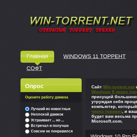
Windows скачать через торрент
Главная
WINDOWS 11 ТОРРЕНТ
СОФТ
↓
Опрос
Сайт
Win-torrent.net
с
Windows 8 через тор
присущий большинст
Оцените работу движка
утруждая себя проце
компьютер, который
^
Лучший из новостных
через торрент
, и ва
Неплохой движок
будет вам весьма пр
Устраивает ... но ...
Microsoft.com.
Встречал и получше
Совсем не понравился
Windows 10 Pro Fe