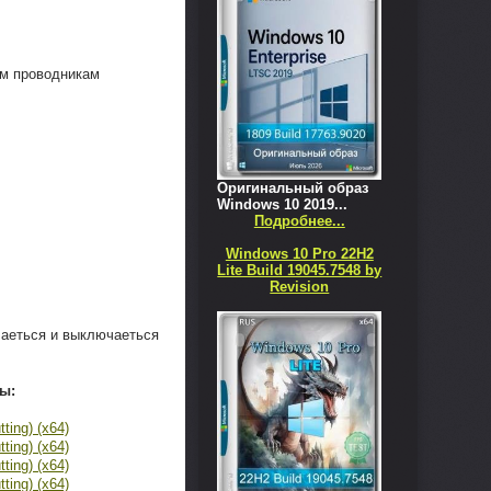
ым проводникам
Оригинальный образ
Windows 10 2019...
Подробнее...
Windows 10 Pro 22H2
Lite Build 19045.7548 by
Revision
ючаеться и выключаеться
ы: