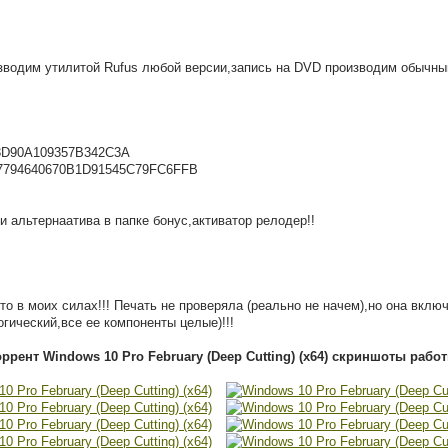
зводим утилитой Rufus любой версии,запись на DVD производим обычн
3D90A109357B342C3A
7794640670B1D91545C79FC6FFB
и альтернаатива в папке бонус,активатор релодер!!
то в моих силах!!! Печать не проверяла (реально не начем),но она вкл
огический,все ее компоненты целые)!!!
оррент Windows 10 Pro February (Deep Cutting) (x64) скриншоты работ