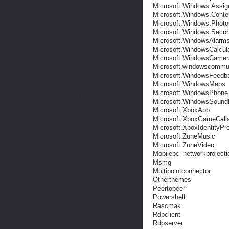
Microsoft.Windows.Assi
Microsoft.Windows.Conte
Microsoft.Windows.Photo
Microsoft.Windows.Secon
Microsoft.WindowsAlarm
Microsoft.WindowsCalcul
Microsoft.WindowsCamer
Microsoft.windowscommu
Microsoft.WindowsFeedb
Microsoft.WindowsMaps
Microsoft.WindowsPhone
Microsoft.WindowsSound
Microsoft.XboxApp
Microsoft.XboxGameCall
Microsoft.XboxIdentityPr
Microsoft.ZuneMusic
Microsoft.ZuneVideo
Mobilepc_networkprojecti
Msmq
Multipointconnector
Otherthemes
Peertopeer
Powershell
Rascmak
Rdpclient
Rdpserver