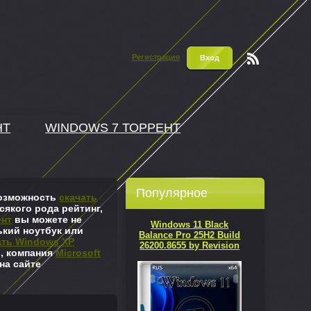
Регистрация
Вход
Чтени
е RSS
НТ
WINDOWS 7 ТОРРЕНТ
Популярное
 возможность
скачать
сякого рода рейтинг,
ент
вы можете не
Windows 11 Black
ький ноутбук или
Balance Pro 25H2 Build
ать Windows XP
26200.8655 by Revision
л, компания
Microsoft
на сайте