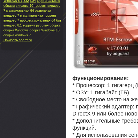
x64
Windows 8.1
x32
Оригинальные
образы
виндовс 10 торрент
виндовс
7 максимальная 64 разрядная
виндовс 7 максимальная торрент
виндовс 7 профессиональная 64 бит
виндовс 8.1 торрент
русская
сборка
сборка Windows
сборка Windows 10
сборка windows 7
Показать все теги
функционирования:
* Процессор: 1 гигагерц 
* ОЗУ: 1 гигабайт (ГБ).
* Свободное место на жес
* Графический адаптер: 
DirectX 9 или более ново
* Дополнительные требо
функций.
* Для использования се