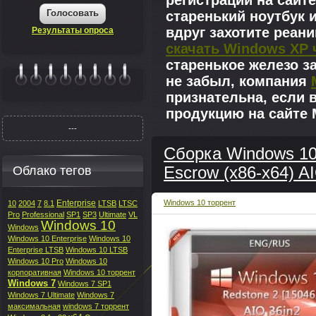
регистрации на сайте
Голосовать
старенький ноутбук 
вдруг захотите реан
Результаты опроса
скачать Windows XP 
старенькое железо з
не забыл, компания
|||||||
признательна, если 
продукцию на сайте M
---
Сборка Windows 10
Облако тегов
Escrow (x86-x64) AI
Enterprise
Windows 10 торрент
10
2004
7
8.1
LTSB
LTSC
Pro
Professional
SP1
SP3
Ultimate
VL
Windows 10
Windows
Windows 10 Enterprise
Windows 10
Enterprise LTSB
Windows 10 LTSB
Windows 10 Pro
Windows 10
корпоративная
Windows 10 торрент
Windows 7
Windows 7 SP1
Windows 7 Ultimate
Windows 7
максимальная
windows 7 торрент