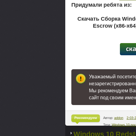
Придумали ребята из:
Скачать Сборка Windo
Escrow (x86-x64
[32,6
Уважаемый посетител
незарегистрированн
Мы рекомендуем В
сайт под своим име
Рекомендуем
Автор:
addon
2-03-
Теги:
Windows 10 по
^
Windows 10 Redst