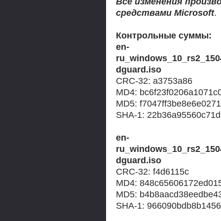
Все изменения произ
средствами Microsoft
.
Контрольные суммы:
en-
ru_windows_10_rs2_1504
dguard.iso
CRC-32: a3753a86
MD4: bc6f23f0206a1071c
MD5: f7047ff3be8e6e027
SHA-1: 22b36a95560c71d
en-
ru_windows_10_rs2_1504
dguard.iso
CRC-32: f4d6115c
MD4: 848c65606172ed01
MD5: b4b8aacd38eedbe4
SHA-1: 966090bdb8b145