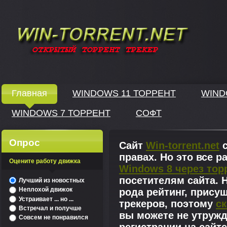
Windows скачать через торрент
Главная
WINDOWS 11 ТОРРЕНТ
WIND
WINDOWS 7 ТОРРЕНТ
СОФТ
↓
Опрос
Сайт
Win-torrent.net
с
правах. Но это все 
Оцените работу движка
Windows 8 через тор
^
посетителям сайта. Н
Лучший из новостных
Неплохой движок
рода рейтинг, прису
Устраивает ... но ...
трекеров, поэтому
ск
Встречал и получше
вы можете не утружд
Совсем не понравился