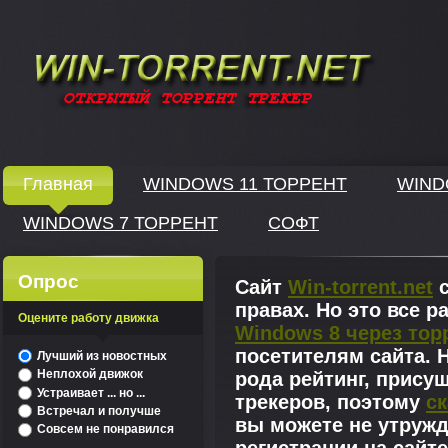
Windows скачать через торрент
Главная
WINDOWS 11 ТОРРЕНТ
WIND
WINDOWS 7 ТОРРЕНТ
СОФТ
↓
Опрос
Сайт
Win-torrent.net
с
правах. Но это все 
Оцените работу движка
Windows 8 через тор
^
посетителям сайта. Н
Лучший из новостных
Неплохой движок
рода рейтинг, прису
Устраивает ... но ...
трекеров, поэтому
ск
Встречал и получше
вы можете не утружд
Совсем не понравился