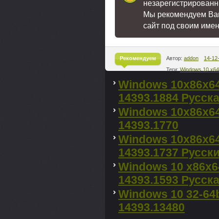
незарегистрированн
Мы рекомендуем В
сайт под своим име
Рекомендуем
Автор:
addon
14-12
Теги:
Windows 10 x64
^
Windows 10x86x64
14393.1884 Русская
Windows 10x86x64
14393.1770
Windows 10x86x64 
14393.1737 Русски
Windows 10 x86x64 
14393.1593 Русская
Windows 10 32-64b
14393.13480