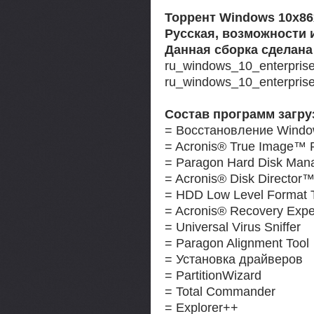
Торрент Windows 10x86x
Русская, возможности 
Данная сборка сделана
ru_windows_10_enterpris
ru_windows_10_enterpris
Состав программ загру
= Восстановление Window
= Acronis® True Image™
= Paragon Hard Disk Man
= Acronis® Disk Director
= HDD Low Level Format 
= Acronis® Recovery Expe
= Universal Virus Sniffer
= Paragon Alignment Tool
= Установка драйверов
= PartitionWizard
= Total Commander
= Explorer++