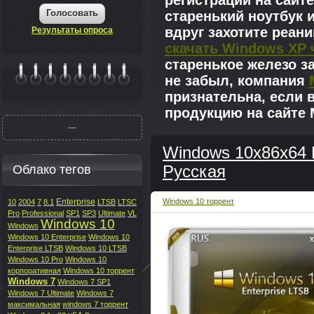
регистрации на сайте
Голосовать
старенький ноутбук 
вдруг захотите реан
Результаты опроса
скачать Windows XP 
старенькое железо з
не забыл, компания
|||||||
признательна, если 
продукцию на сайте M
---
Windows 10x86x64 E
Облако тегов
Русская
Enterprise
Windows 10 торрент
10
2004
7
8.1
LTSB
LTSC
Pro
Professional
SP1
SP3
Ultimate
VL
Windows 10
Windows
Windows 10 Enterprise
Windows 10
Enterprise LTSB
Windows 10 LTSB
Windows 10 Pro
Windows 10
корпоративная
Windows 10 торрент
Windows 7
Windows 7 SP1
Windows 7 Ultimate
Windows 7
максимальная
windows 7 торрент