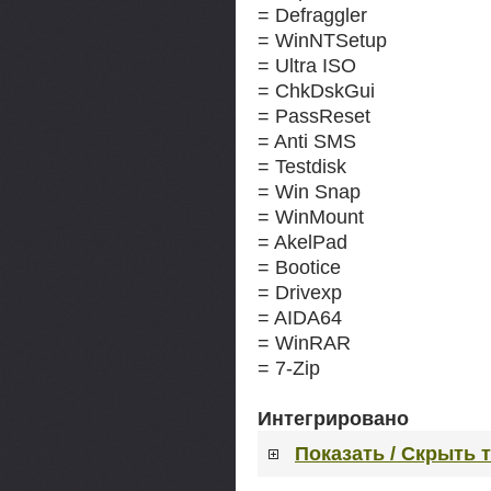
= Defraggler
= WinNTSetup
= Ultra ISO
= ChkDskGui
= PassReset
= Anti SMS
= Testdisk
= Win Snap
= WinMount
= AkelPad
= Bootice
= Drivexp
= AIDA64
= WinRAR
= 7-Zip
Интегрировано
Показать / Скрыть 