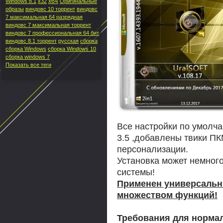
x64
Windows 8.1
x32
Оригинальные
образы
виндовс 10 торрент
виндовс
7 максимальная 64 разрядная
виндовс 7 максимальная торрент
виндовс 7 профессиональная 64 бит
виндовс 8.1 торрент
русская
сборка
сборка Windows
сборка Windows 10
сборка windows 7
Показать все теги
Все настройки по умолч
3.5 ,добавлены твики ПК
персонализации.
Установка может немног
системы!
Применен универсальны
множеством функций!
Требования для норма