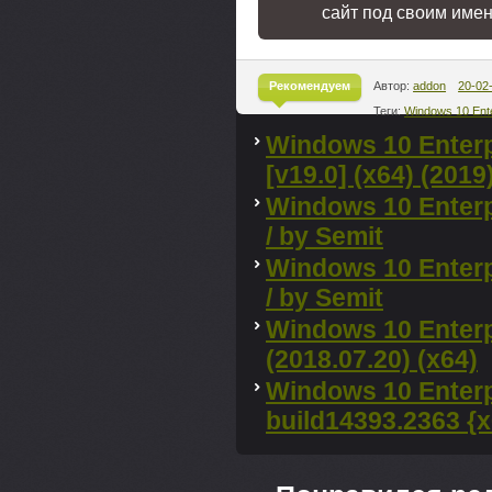
сайт под своим име
Рекомендуем
Автор:
addon
20-02
Теги:
Windows 10 Ent
^
Windows 10 Enterp
[v19.0] (x64) (2019
Windows 10 Enterp
/ by Semit
Windows 10 Enterp
/ by Semit
Windows 10 Enterp
(2018.07.20) (x64)
Windows 10 Enterp
build14393.2363 {x