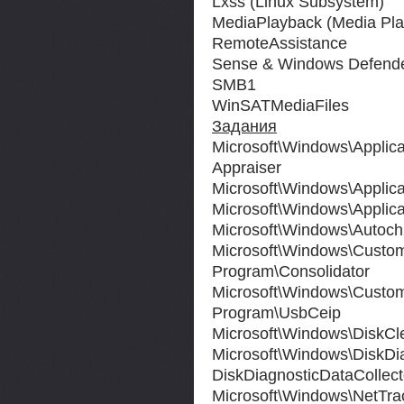
Lxss (Linux Subsystem)
MediaPlayback (Media Pla
RemoteAssistance
Sense & Windows Defend
SMB1
WinSATMediaFiles
Задания
Microsoft\Windows\Applica
Appraiser
Microsoft\Windows\Applic
Microsoft\Windows\Applic
Microsoft\Windows\Autoch
Microsoft\Windows\Custo
Program\Consolidator
Microsoft\Windows\Custo
Program\UsbCeip
Microsoft\Windows\DiskCl
Microsoft\Windows\DiskDi
DiskDiagnosticDataCollect
Microsoft\Windows\NetTra