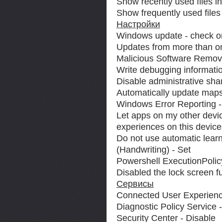
Show recently used files i
Show frequently used files
Настройки
Windows update - check o
Updates from more than on
Malicious Software Remov
Write debugging informati
Disable administrative sha
Automatically update maps
Windows Error Reporting -
Let apps on my other devi
experiences on this device
Do not use automatic learn
(Handwriting) - Set
Powershell ExecutionPolicy
Disabled the lock screen fu
Сервисы
Connected User Experienc
Diagnostic Policy Service 
Security Center - Disable