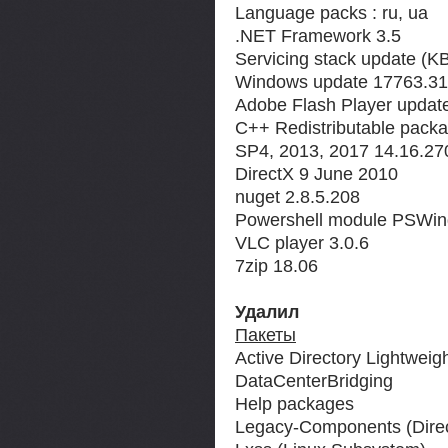
Language packs : ru, ua
.NET Framework 3.5
Servicing stack update (
Windows update 17763.3
Adobe Flash Player updat
C++ Redistributable packa
SP4, 2013, 2017 14.16.27
DirectX 9 June 2010
nuget 2.8.5.208
Powershell module PSWin
VLC player 3.0.6
7zip 18.06
Удалил
Пакеты
Active Directory Lightweig
DataCenterBridging
Help packages
Legacy-Components (Direc