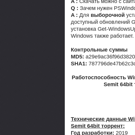
A :
Скачать можно с сайта
Q :
Зачем нужен PSWind
A :
Для
выборочной
уст
доступный обновлений G
установка Get-WindowsUp
Windows также работает.
Контрольные суммы
MD5:
a29e9ac36f96d3820
SHA1:
787796de47b62c3c
Работоспособность Win
Semit 64bit
Технические данные Win
Semit 64bit торрент:
Год разработки:
2019