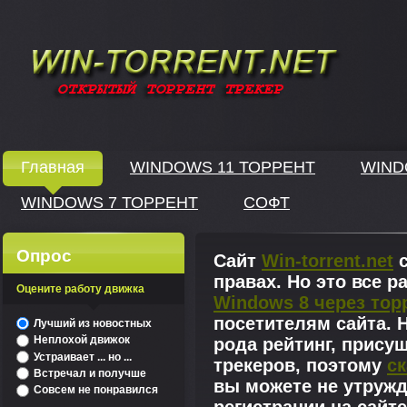
Windows скачать через торрент
Главная
WINDOWS 11 ТОРРЕНТ
WIND
WINDOWS 7 ТОРРЕНТ
СОФТ
↓
Опрос
Сайт
Win-torrent.net
с
правах. Но это все 
Оцените работу движка
Windows 8 через тор
^
посетителям сайта. Н
Лучший из новостных
Неплохой движок
рода рейтинг, прису
Устраивает ... но ...
трекеров, поэтому
ск
Встречал и получше
вы можете не утружд
Совсем не понравился