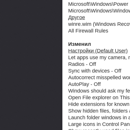
Microsoft\Windows\Power 
Microsoft\Windows\Window
Другое
winre.wim (Windows Reco
All Firewall Rules
Изменил
Настройки (Default User)
Let apps use my camera, mi
Radios - Off
Sync with devices - Off
Autocorrect misspelled wor
AutoPlay - Off
Windows should ask my fe
Open File explorer on This
Hide extensions for known f
Show hidden files, folders 
Launch folder windows in 
Large icons in Control Pan