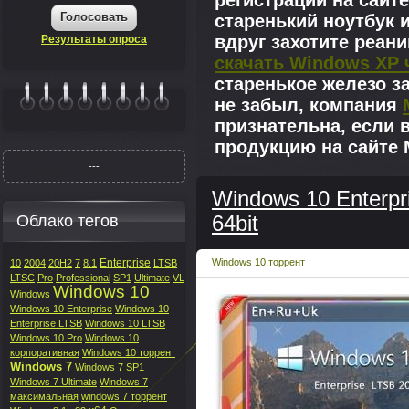
регистрации на сайте
Голосовать
старенький ноутбук 
вдруг захотите реан
Результаты опроса
скачать Windows XP 
старенькое железо з
не забыл, компания
|||||||
признательна, если 
продукцию на сайте M
---
Windows 10 Enterpr
Облако тегов
64bit
Enterprise
Windows 10 торрент
10
2004
20H2
7
8.1
LTSB
LTSC
Pro
Professional
SP1
Ultimate
VL
Windows 10
Windows
Windows 10 Enterprise
Windows 10
Enterprise LTSB
Windows 10 LTSB
Windows 10 Pro
Windows 10
корпоративная
Windows 10 торрент
Windows 7
Windows 7 SP1
Windows 7 Ultimate
Windows 7
максимальная
windows 7 торрент