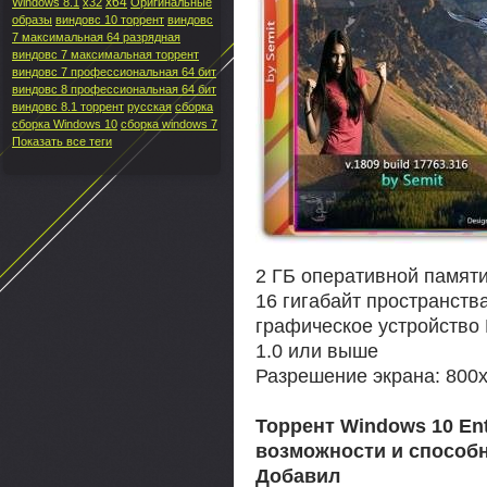
x64
Windows 8.1
x32
Оригинальные
образы
виндовс 10 торрент
виндовс
7 максимальная 64 разрядная
виндовс 7 максимальная торрент
виндовс 7 профессиональная 64 бит
виндовс 8 профессиональная 64 бит
виндовс 8.1 торрент
русская
сборка
сборка Windows 10
сборка windows 7
Показать все теги
2 ГБ оперативной памяти
16 гигабайт пространств
графическое устройство
1.0 или выше
Разрешение экрана: 800
Торрент Windows 10 Ente
возможности и способн
Добавил