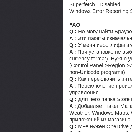
Superfetch - Disabled
Windows Error Reporting S
FAQ
Q :
Не могу найти Браузе
A :
Эти пакеты изначальн
Q :
У меня иероглифы вме
A :
При установке не выб
currency format). Нужно 
(Control Panel->Region->A
non-Unicode programs)
Q :
Как переключить инте
A :
Переключение происхо
управления.
Q :
Для чего папка Store 
A :
Добавляет пакет Маг
Weather, Windows Maps, W
приложений из магазина 
Q :
Мне нужен OneDrive 