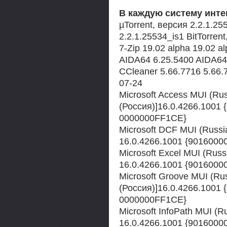
В каждую систему инт
µTorrent, версия 2.2.1.25
2.2.1.25534_is1 BitTorrent
7-Zip 19.02 alpha 19.02 al
AIDA64 6.25.5400 AIDA64 
CCleaner 5.66.7716 5.66.
07-24
Microsoft Access MUI (Ru
(Россия)]16.0.4266.1001
0000000FF1CE}
Microsoft DCF MUI (Russi
16.0.4266.1001 {901600
Microsoft Excel MUI (Russ
16.0.4266.1001 {901600
Microsoft Groove MUI (Ru
(Россия)]16.0.4266.1001
0000000FF1CE}
Microsoft InfoPath MUI (R
16.0.4266.1001 {901600