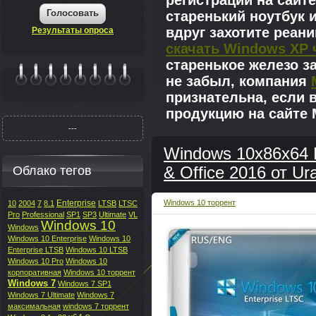
регистрации на сайте
Голосовать
старенький ноутбук 
вдруг захотите реан
Результаты опроса
скачать Windows XP 
старенькое железо з
не забыл, компания
|||||||
признательна, если 
продукцию на сайте M
---
Windows 10x86x64 
Облако тегов
& Office 2016 от Ura
Enterprise
Windows 10 торрент
10
2004
7
8.1
LTSB
LTSC
Pro
Professional
SP1
SP3
Ultimate
VL
Windows 10
Windows
Windows 10 Enterprise
Windows 10
Enterprise LTSB
Windows 10 LTSB
Windows 10 Pro
Windows 10
корпоративная
Windows 10 торрент
Windows 7
Windows 7 SP1
Windows 7 Ultimate
Windows 7
максимальная
windows 7 торрент