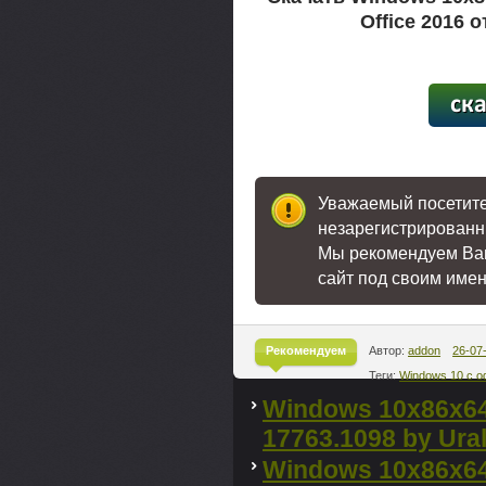
Office 2016 о
[50,2
Уважаемый посетител
незарегистрированн
Мы рекомендуем В
сайт под своим име
Рекомендуем
Автор:
addon
26-07
Теги:
Windows 10 с 
^
Windows 10x86x6
17763.1098 by Ural
Windows 10x86x64 