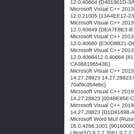
12.0.40664 {D401961D-
Microsoft Visual C++ 201
12.0.21005 {13A4EE12-
Microsoft Visual C++ 201
12.0.40649 {DEA7F8E3-
Microsoft Visual C++ 201
12.0.40660 {E30D8B21-
Microsoft Visual C++ 201
12.0.4066412.0.40664 {
CA368196543E}
Microsoft Visual C++ 2015-
14.27.28823 14.27.28823
70af9cd54ebc}
Microsoft Visual C++ 2019
14.27.28823 {004BE856
Microsoft Visual C++ 201
14.27.28823 {D1D81698
Microsoft Word MUI (Russ
16.0.4266.1001 {901600
UltraISO 9.7.2.3561 9.7.2