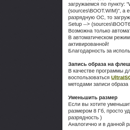
загружаемся по пункту: "
(sources\BOOT.WIM)", а е
разрядную ОС, то загруж
Setup --> (sources\BOOT
Возможна только автомат
В автоматическом режим
активированной!
Благодарность за использ
Запись образа на флеш
В качестве программы д
воспользоваться
UltraIS
методами записи образа 
Уменьшить размер
Если вы хотите уменьши
размером 8 Гб, просто у
разрядность )
Аналогично и в данной р