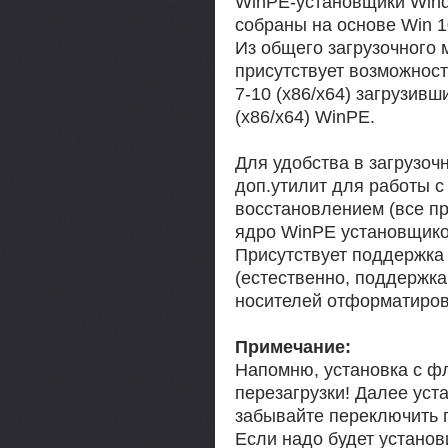
WinPE-установщики Windo
собраны на основе Win 1
Из общего загрузочного 
присутствует возможност
7-10 (x86/x64) загрузив
(x86/x64) WinPE.
Для удобства в загрузоч
доп.утилит для работы с
восстановлением (все п
ядро WinPE установщико
Присутствует поддержка 
(естественно, поддержка
носителей отформатиров
Примечание:
Напомню, установка с ф
перезагрузки! Далее уст
забывайте переключить п
Если надо будет установ