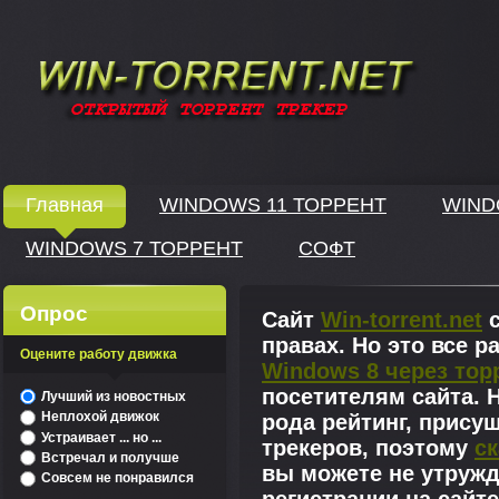
Windows скачать через торрент
Главная
WINDOWS 11 ТОРРЕНТ
WIND
WINDOWS 7 ТОРРЕНТ
СОФТ
↓
Опрос
Сайт
Win-torrent.net
с
правах. Но это все 
Оцените работу движка
Windows 8 через тор
^
посетителям сайта. Н
Лучший из новостных
Неплохой движок
рода рейтинг, прису
Устраивает ... но ...
трекеров, поэтому
ск
Встречал и получше
вы можете не утружд
Совсем не понравился