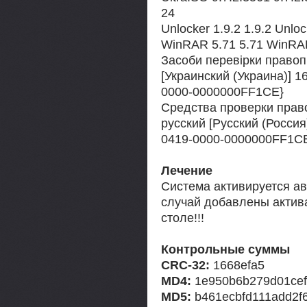
24
Unlocker 1.9.2 1.9.2 Unlo
WinRAR 5.71 5.71 WinRAR
Засоби перевірки правопи
[Украинский (Украина)] 1
0000-0000000FF1CE}
Средства проверки право
русский [Русский (Россия
0419-0000-0000000FF1C
Лечение
Система активируется а
случай добавлены актив
столе!!!
Контрольные суммы
CRC-32:
1668efa5
MD4:
1e950b6b279d01ce
MD5:
b461ecbfd111add2f