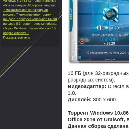
x64
Windows 8.1
x32
Оригинальные
образы
виндовс 10 торрент
виндовс
7 максимальная 64 разрядная
виндовс 7 максимальная торрент
виндовс 7 профессиональная 64 бит
виндовс 8.1 торрент
русская
сборка
сборка Windows
сборка Windows 10
сборка windows 7
Показать все теги
16 ГБ (для 32-разрядных 
разрядных систем).
Видеоадаптер:
DirectX 
1.0.
Дисплей:
800 x 600.
Торрент Windows 10x86x
Office 2016 от Uralsoft
Данная сборка сделана