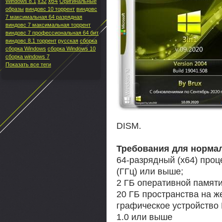
x64
Windows 8.1
x32
Оригинальные
образы
виндовс 10 торрент
виндовс
7 максимальная 64 разрядная
виндовс 7 максимальная торрент
виндовс 7 профессиональная 64 бит
виндовс 8.1 торрент
русская
сборка
сборка Windows
сборка Windows 10
сборка windows 7
Показать все теги
DISM.
Требования для норма
64-разрядный (x64) проце
(ГГц) или выше;
2 ГБ оперативной памяти
20 ГБ пространства на ж
графическое устройство
1.0 или выше