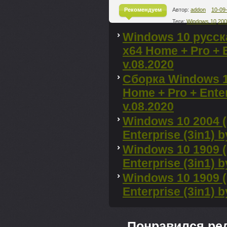
Рекомендуем
Автор:
addon
10-09
Теги:
Windows 10
20
^
Windows 10 русска
x64 Home + Pro + E
v.08.2020
Сборка Windows 10
Home + Pro + Enter
v.08.2020
Windows 10 2004 (
Enterprise (3in1) 
Windows 10 1909 (
Enterprise (3in1) 
Windows 10 1909 (
Enterprise (3in1) 
Понравился ре