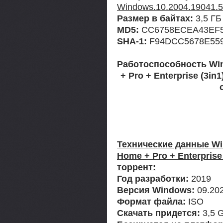
Windows.10.2004.19041.50
Размер в байтах:
3,5 ГБ
MD5:
CC6758ECEA43EF5
SHA-1:
F94DCC5678E55
Работоспособность Win
+ Pro + Enterprise (3i
Технические данные Win
Home + Pro + Enterprise
торрент:
Год разработки:
2019
Версия Windows:
09.20
Формат файла:
ISO
Скачать придется:
3,5 