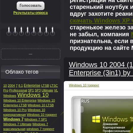
регистрации на сайте
Голосовать
старенький ноутбук 
вдруг захотите реан
Результаты опроса
скачать Windows XP 
старенькое железо з
не забыл, компания
|||||||
признательна, если 
продукцию на сайте M
---
Windows 10 2004 (1
Облако тегов
Enterprise (3in1) b
Enterprise
Windows 10 торрент
10
2004
7
8.1
LTSB
LTSC
Pro
Professional
SP1
SP3
Ultimate
VL
Windows 10
Windows
Windows 10 Enterprise
Windows 10
Enterprise LTSB
Windows 10 LTSB
Windows 10 Pro
Windows 10
корпоративная
Windows 10 торрент
Windows 7
Windows 7 SP1
Windows 7 Ultimate
Windows 7
максимальная
windows 7 торрент