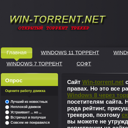
Windows скачать через торрент
Главная
WINDOWS 11 ТОРРЕНТ
WIND
WINDOWS 7 ТОРРЕНТ
СОФТ
↓
Опрос
Сайт
Win-torrent.net
с
правах. Но это все 
Оцените работу движка
Windows 8 через тор
^
посетителям сайта. Н
Лучший из новостных
Неплохой движок
рода рейтинг, прису
Устраивает ... но ...
трекеров, поэтому
ск
Встречал и получше
вы можете не утружд
Совсем не понравился