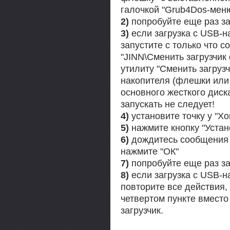
галочкой "Grub4Dos-мен
2)
попробуйте еще раз за
3)
если загрузка с USB-на
запустите с только что 
"JINN\Сменить загрузчик
утилиту "Сменить загруз
накопителя (флешки или 
основного жесткого дис
запускать не следует!
4)
установите точку у "Xo
5)
нажмите кнопку "Устан
6)
дождитесь сообщения о
нажмите "ОК"
7)
попробуйте еще раз за
8)
если загрузка с USB-на
повторите все действия, 
четвертом пункте вместо
загрузчик.