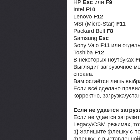
HP
Esc
или
F9
Intel
F10
Lenovo
F12
MSI (Micro-Star)
F11
Packard Bell
F8
Samsung
Esc
Sony Vaio
F11
или отдель
Toshiba
F12
В некоторых ноутбуках
F
Выглядит загрузочное ме
справа.
Вам остаётся лишь выбра
Если всё сделано прави
корректно, загрузка/уста
Если не удается загруз
Если не удается загрузи
Legacy\CSM-режимах, то
1)
Запишите флешку с по
флешку" с выставленной 