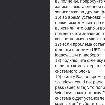
выполнены, попробуйте
запись с выставленной 
записи" уже на другую ф
16) во время установки 
папки, имя компьютера и
выяснили, что ошибки во
поменять эти значения, т
конкретно имена указыв
17) если проблема остаё
флешки в режиме UEFI, т
legacy/CSM и наоборот
18) подключите флешку в
если это компьютер, а не
системного блока
19) если у Вас во время
"Windows could not parse o
pass (specialize)", то п
Windows нажать кнопку "
система будет установле
компьютер" и убедитесь,