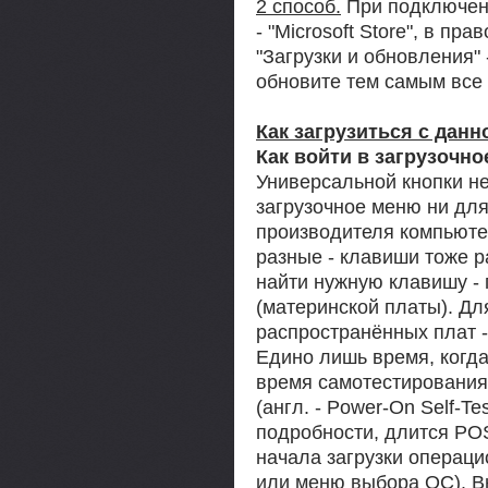
2 способ.
При подключенн
- "Microsoft Store", в пра
"Загрузки и обновления"
обновите тем самым все
Как загрузиться с дан
Как войти в загрузочн
Универсальной кнопки не
загрузочное меню ни для
производителя компьютер
разные - клавиши тоже 
найти нужную клавишу - 
(материнской платы). Дл
распространённых плат 
Едино лишь время, когда
время самотестирования
(англ. - Power-On Self-T
подробности, длится PO
начала загрузки операц
или меню выбора ОС). В