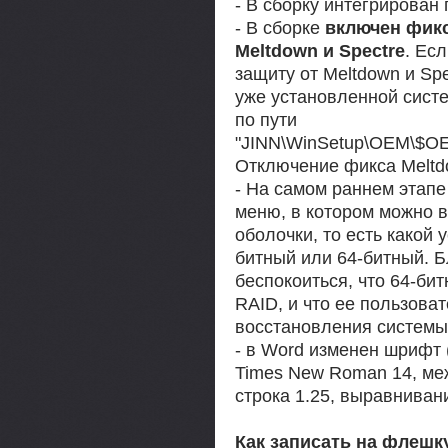
- В сборку интегрирован п
- В сборке
включен фик
Meltdown и Spectre
. Ес
защиту от Meltdown и Spe
уже установленной сист
по пути
"JINN\WinSetup\OEM\$OEM
Отключение фикса Meltdo
- На самом раннем этапе
меню, в котором можно 
оболочки, то есть какой 
битный или 64-битный. Б
беспокоиться, что 64-би
RAID, и что ее пользова
восстановления системы
- в Word изменен шрифт 
Times New Roman 14, ме
строка 1.25, выравниван
Как записать на флешк