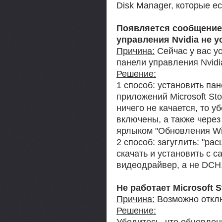
Disk Manager, которые е
Появляется сообщение 
управления Nvidia не у
Причина:
Сейчас у вас у
панели управления Nvidi
Решение:
1 способ: установить пан
приложений Microsoft Sto
ничего не качается, то 
включены, а также через
ярлыком "Обновления Wi
2 способ: загуглить: "ра
скачать и установить с с
видеодрайвер, а не DCH
Не работает Microsoft 
Причина:
Возможно откл
Решение:
Убедитесь, что обновлен