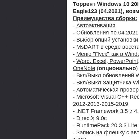
Торрент Windows 10 20H2
Eagle123 (04.2021), во
Преимущества сборки:
-
Автоактивация
- Обновления по 04.2021
-
Выбор опций установки
-
MsDART в среде восст
-
Меню "Пуск" как в Wind
-
Word, Excel, PowerPoint,
OneNote
(
опционально
)
- Вкл/Выкл обновлений W
- Вкл/Выкл Защитника Wi
-
Автоматическая провер
- Microsoft Visual C++ Re
2012-2013-2015-2019
- .NET Framework 3.5 и 4
- DirectX 9.0c
- RuntimePack 20.3.3 Lite
- Запись на флешку с
ав