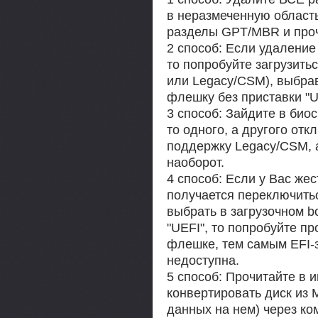
в неразмеченную област
разделы GPT/MBR и про
2 способ: Если удаление
то попробуйте загрузить
или Legacy/CSM), выбрав
флешку без приставки "U
3 способ: Зайдите в био
то одного, а другого от
поддержку Legacy/CSM, а
наоборот.
4 способ: Если у Вас жес
получается переключить
выбрать в загрузочном b
"UEFI", то попробуйте пр
флешке, тем самым EFI-
недоступна.
5 способ: Прочитайте в и
конвертировать диск из 
данных на нем) через ко