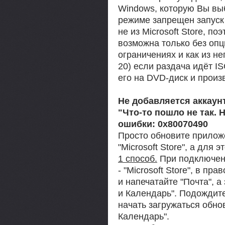
Windows, которую Вы выб
режиме запрещен запуск
не из Microsоft Store, по
возможна только без опц
ограничениях и как из не
20) если раздача идёт I
его на DVD-диск и произв
Не добавляется аккаун
"Что-то пошло не так. 
ошибки: 0х80070490
Просто обновите приложе
"Microsoft Store", а для эт
1 способ.
При подключенн
- "Microsoft Store", в пр
и напечатайте "Почта", 
и Календарь". Подождите
начать загружаться обно
Календарь".