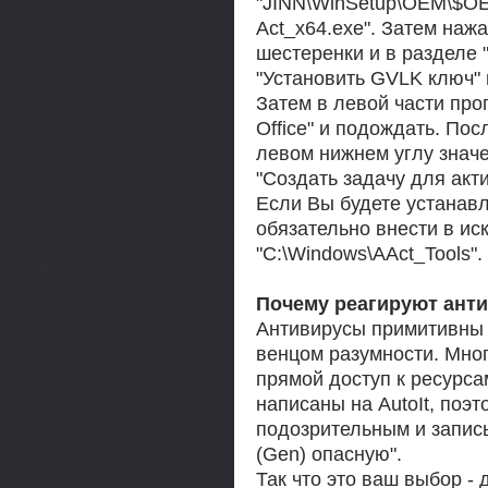
"JINN\WinSetup\OEM\$OEM$
Act_x64.exe". Затем наж
шестеренки и в разделе "
"Установить GVLK ключ" 
Затем в левой части про
Office" и подождать. По
левом нижнем углу значе
"Создать задачу для акти
Если Вы будете устанавл
обязательно внести в ис
"C:\Windows\AAct_Tools".
Почему реагируют ант
Антивирусы примитивны в
венцом разумности. Мно
прямой доступ к ресурса
написаны на AutoIt, поэ
подозрительным и запис
(Gen) опасную".
Так что это ваш выбор -