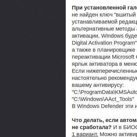
При установленной гал
не найден ключ "вшитый 
устанавливаемой редакц
альтернативные методы 
активации, Windows буд
Digital Activation Program
а также в планировщике 
переактивации Microsoft 
ярлык активатора в меню
Если нижеперечисленные 
настоятельно рекоменду
вашему антивирусу:
"C:\ProgramData\KMSAut
"C:\Windows\AAct_Tools"
В Windows Defender эти 
Что делать, если авто
не сработала?
И в БИОС
1 вариант.
Можно активир