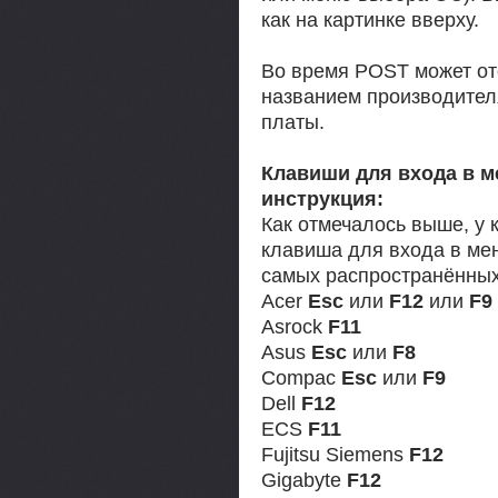
как на картинке вверху.
Во время POST может от
названием производител
платы.
Клавиши для входа в м
инструкция:
Как отмечалось выше, у 
клавиша для входа в мен
самых распространённых
Acer
Esc
или
F12
или
F9
Asrock
F11
Asus
Esc
или
F8
Compaс
Esc
или
F9
Dell
F12
ECS
F11
Fujitsu Siemens
F12
Gigabyte
F12