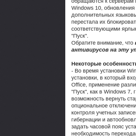
обращаются к серверам Mi
Windows 10, обновления 
дополнительных языковы
перестала их блокироват
соответствующими ярлык
"Пуск".
Обратите внимание, что
антивирусов на эту 
Некоторые особенности
- Во время установки Wi
установки, в который вх
Office, применение разл
"Пуск", как в Windows 7,
возможность вернуть ста
опциональное отключени
контроля учетных записе
гибернации и автообнов
задать часовой пояс уст
необходимость перехода 