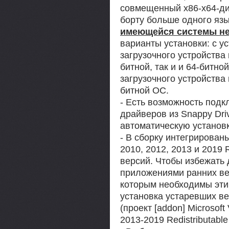
совмещенный x86-x64-ди
борту больше одного яз
имеющейся системы не
варианты установки: с ус
загрузочного устройства
битной, так и и 64-битно
загрузочного устройства
битной ОС.
- Есть возможность подк
драйверов из Snappy Drive
автоматическую установку
- В сборку интегрированы
2010, 2012, 2013 и 2019 
версий. Чтобы избежать
приложениями ранних ве
которым необходимы эти 
установка устаревших в
(проект [addon] Microsof
2013-2019 Redistributable