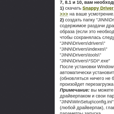
7, 8.1 и 10, вам необхо
1)
скачать
Snappy Driver 
>>>
на ваше усмотрение
2)
создать папку "JINN\Dr
содержимое раздачи драй
образа (если это необход
чтобы сохранялась след
"JINN\Drivers\drivers\"
"JINN\Drivers\indexes\"
"JINN\Drivers\tools\"
"JINN\Drivers\*SDI*.exe"
После установки Window
автоматически установи
(обновляться ничего не б
произойдет перезагрузка
Примечание:
вы можете 
драйверпаком и свои па
"JINN\WinSetup\config.in
(любой драйверпак), гла
параметры запуска.