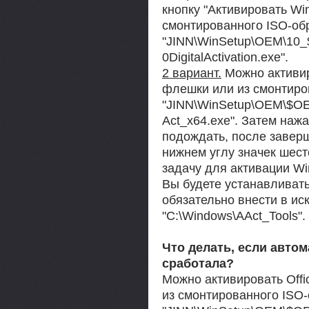
кнопку "Активировать Wi
смонтированного ISO-об
"JINN\WinSetup\OEM\10_$
0DigitalActivation.exe".
2 вариант.
Можно активир
флешки или из смонтиро
"JINN\WinSetup\OEM\$OEM$
Act_x64.exe". Затем наж
подождать, после завер
нижнем углу значек шест
задачу для активации Wi
Вы будете устанавливать
обязательно внести в ис
"C:\Windows\AAct_Tools".
Что делать, если автом
сработала?
Можно активировать Offi
из смонтированного ISO