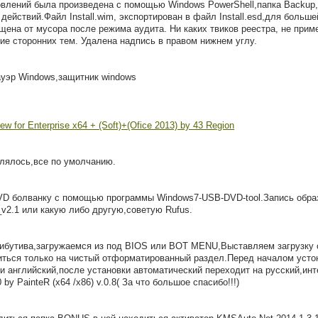
новлений была произведена с помощью Windows PowerShell,папка Backup, 
действий.Файл Install.wim, экспортирован в файл Install.esd,для больше
ена от мусора после режима аудита. Ни каких твиков реестра, не прим
ие сторонних тем. Удалена надпись в правом нижнем углу.
уэр Windows,защитник windows
алялось,все по умолчанию.
VD болванку с помощью программы Windows7-USB-DVD-tool.Запись обра
v2.1 или какую либо другую,советую Rufus.
рибутива,загружаемся из под BIOS или BOT MENU,Выставляем загрузку
виться только на чистый отформатированный раздел.Перед началом уст
ки английский,после установки автоматический переходит на русский,инт
by PainteR (x64 /x86) v.0.8( За что большое спасибо!!!)