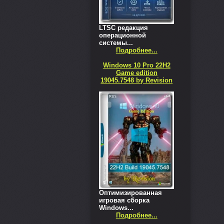
LTSC редакция
операционной
системы...
Подробнее...
Windows 10 Pro 22H2
Game edition
19045.7548 by Revision
Оптимизированная
игровая сборка
Windows...
Подробнее...