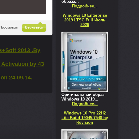
образа...
Подробнее...
Windows 10 Enterprise
2019 LTSC Full Июль
2026
^
Просмотры:
Вернуться
s+Soft 2013 .By
 Activation by 43
on 24.09.14.
Оригинальный образ
Windows 10 2019...
Подробнее...
Windows 10 Pro 22H2
Lite Build 19045.7548 by
Revision