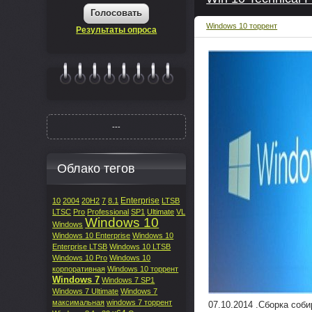
Голосовать
Windows 10 торрент
Результаты опроса
|||||||
---
Облако тегов
Enterprise
10
2004
20H2
7
8.1
LTSB
LTSC
Pro
Professional
SP1
Ultimate
VL
Windows 10
Windows
Windows 10 Enterprise
Windows 10
Enterprise LTSB
Windows 10 LTSB
Windows 10 Pro
Windows 10
корпоративная
Windows 10 торрент
Windows 7
Windows 7 SP1
Windows 7 Ultimate
Windows 7
максимальная
windows 7 торрент
07.10.2014 .Сборка соб