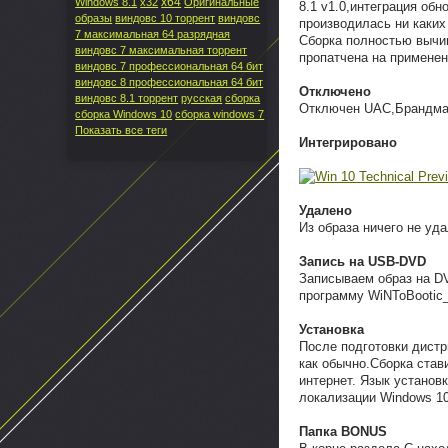
x64
Windows 8.1
x32
Оригинальные
8.1 v1.0,интеграция об
образы
виндовс 10 торрент
виндовс
производилась ни каких 
7 максимальная 64 разрядная
Сборка полностью вычищ
виндовс 7 максимальная торрент
пропатчена на применен
виндовс 7 профессиональная 64 бит
виндовс 8 профессиональная 64 бит
Отключено
виндовс 8.1 торрент
русская
сборка
Отключен UAC,Брандма
сборка Windows 10
сборка windows 7
Показать все теги
Интегрированo
Удалено
Из образа ничего не уд
Запись на USB-DVD
Записываем образ на D
программу WiNToBootic_
Установка
После подготовки дист
как обычно.Сборка ста
интернет. Язык установ
локализации Windows 10 
Папка BONUS