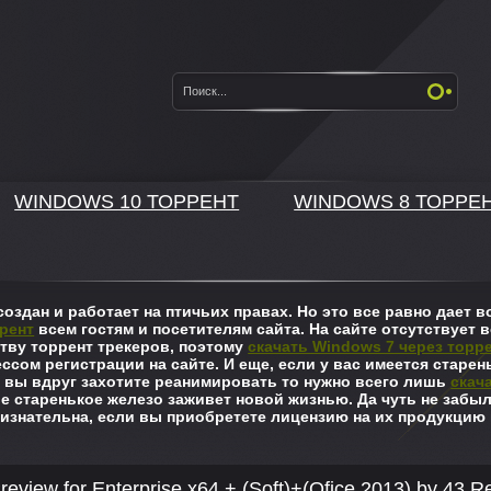
WINDOWS 10 ТОРРЕНТ
WINDOWS 8 ТОРРЕ
оздан и работает на птичьих правах. Но это все равно дает
рент
всем гостям и посетителям сайта. На сайте отсутствует в
ву торрент трекеров, поэтому
скачать Windows 7 через торр
ссом регистрации на сайте. И еще, если у вас имеется старен
 вы вдруг захотите реанимировать то нужно всего лишь
скач
ше старенькое железо заживет новой жизнью. Да чуть не забы
изнательна, если вы приобретете лицензию на их продукцию 
review for Enterprise x64 + (Soft)+(Ofice 2013) by 43 R