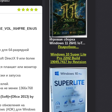
ISE_VOL_X64FRE_EN-US
Игровая сборка
Windows 11 26H1 IoT...
Подробнее...
е для 64-разрядной
Windows 10 Super Lite
Pro 22H2 Build
ft DirectX 9 или более
19045.7417 by Revision
ся планшет или монитор
зки и запуска
селей.
на не менее 1366x768
(Soft)+(Ofice 2013) by
е обновления на
dows (ADK) для Windows