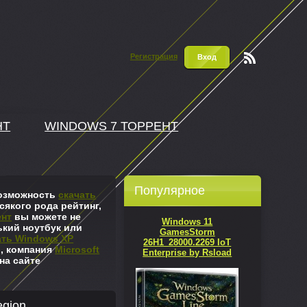
Регистрация
Вход
Чтени
е RSS
НТ
WINDOWS 7 ТОРРЕНТ
Популярное
 возможность
скачать
сякого рода рейтинг,
ент
вы можете не
Windows 11
ький ноутбук или
GamesStorm
ать Windows XP
26H1_28000.2269 IoT
л, компания
Microsoft
Enterprise by Rsload
на сайте
egion