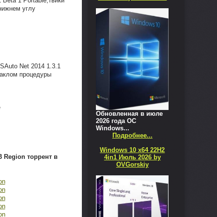
Beta 1 Portable,твики
нижнем углу
Auto Net 2014 1.3.1
ачаклом процедуры
е
Обновленная в июле
2026 года ОС
Windows...
Подробнее...
Windows 10 x64 22H2
43 Region торрент в
4in1 Июль 2026 by
OVGorskiy