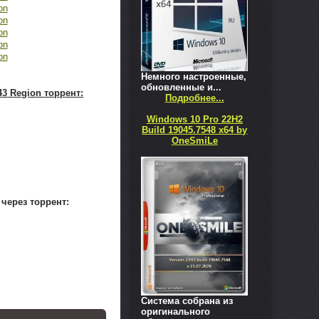
Немного настроенные,
обновленные и...
43 Region торрент:
Подробнее...
Windows 10 Pro 22H2
Build 19045.7548 x64 by
OneSmiLe
n через торрент:
Система собрана из
оригинального