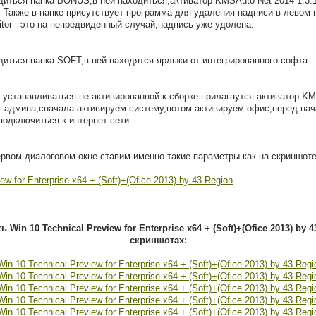
диться папка BONUS,в ней находиться,активатор KMSAuto Net 2014 1.3.1 
 Также в папке присутствует программа для удаления надписи в левом 
or - это на непредвиденный случай,надпись уже удолена.
диться папка SOFT,в ней находятся ярлыки от интегрированного софта.
устанавливаться не активированной к сборке прилагаутся активатор KMS
 от админа,сначала активируем систему,потом активируем офис,перед н
подключиться к интернет сети.
ервом диалоговом окне ставим именно такие параметры как на скриншот
Win 10 Technical Preview for Enterprise x64 + (Soft)+(Ofice 2013) by 
скриншотах: