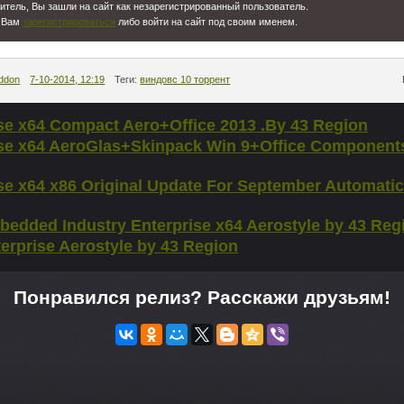
тель, Вы зашли на сайт как незарегистрированный пользователь.
 Вам
зарегистрироваться
либо войти на сайт под своим именем.
ddon
7-10-2014, 12:19
Теги:
виндовс 10 торрент
ise x64 Compact Aero+Office 2013 .By 43 Region
ise x64 AeroGlas+Skinpack Win 9+Office Component
se x64 x86 Original Update For September Automatic
edded Industry Enterprise x64 Aerostyle by 43 Regi
erprise Aerostyle by 43 Region
Понравился релиз? Расскажи друзьям!
-