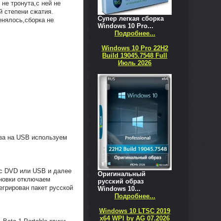
не тронута,с ней не
й степени сжатия.
Супер легкая сборка
енялось,сборка не
Windows 10 Pro...
Подробнее...
Windows 10 Pro 22H2
Build 19045.7548 Full
Июль 2026
за на USB используем
 с DVD или USB и далее
Оригинальный
оновки отключаем
русский образ
егрирован пакет русской
Windows 10...
Подробнее...
Windows 10 LTSC 2019
x64 WPI by AG 07.2026