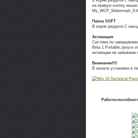
В корне раздела C нахо
на правую кнопку мыши.
My_WCP_Watermark_Edit
Папка SOFT
В корне раздела C нахо
Активация
Система по завершению 
Beta 1 Portable,запуск
активации не забываем 
Внимание!!!!
В начале установки в п
Работоспособность 