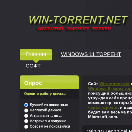
Windows скачать через торрент
Главная
WINDOWS 11 ТОРРЕНТ
СОФТ
↓
Опрос
Сайт
Win-torrent.net
с
Windows 8 через тор
присущий большинст
Оцените работу движка
утруждая себя проце
компьютер, который
^
Лучший из новостных
через торрент
, и ва
Неплохой движок
будет вам весьма пр
Устраивает ... но ...
Microsoft.com.
Встречал и получше
Совсем не понравился
Win 10 Technical P