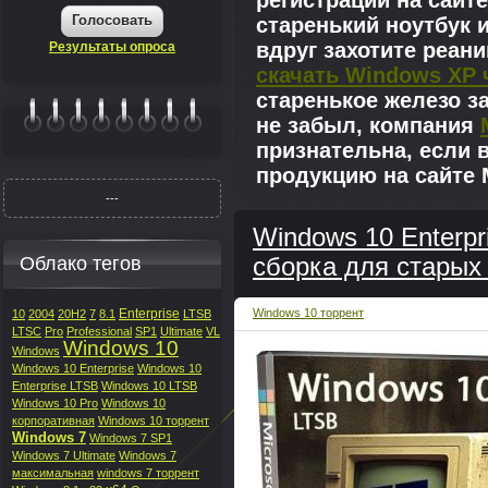
регистрации на сайте
Голосовать
старенький ноутбук 
вдруг захотите реан
Результаты опроса
скачать Windows XP 
старенькое железо з
не забыл, компания
|||||||
признательна, если 
продукцию на сайте M
---
Windows 10 Enterpr
Облако тегов
сборка для старых 
Enterprise
Windows 10 торрент
10
2004
20H2
7
8.1
LTSB
LTSC
Pro
Professional
SP1
Ultimate
VL
Windows 10
Windows
Windows 10 Enterprise
Windows 10
Enterprise LTSB
Windows 10 LTSB
Windows 10 Pro
Windows 10
корпоративная
Windows 10 торрент
Windows 7
Windows 7 SP1
Windows 7 Ultimate
Windows 7
максимальная
windows 7 торрент