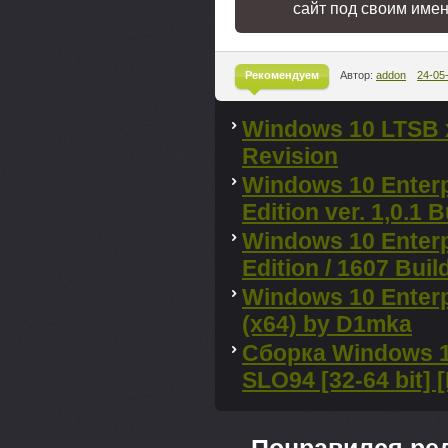
сайт под своим име
Рекомендуем
Автор:
addon
24-05
^
Windows 10 LTSB 
Revision
Windows 10 Enterp
Edition ver. 1,0.1 
Windows 10 Enterp
Edition / 1607 Bui
Windows 10 Enterp
(x64) by D1mka
Сборка Windows 1
SLO94 [32-64 bit] 