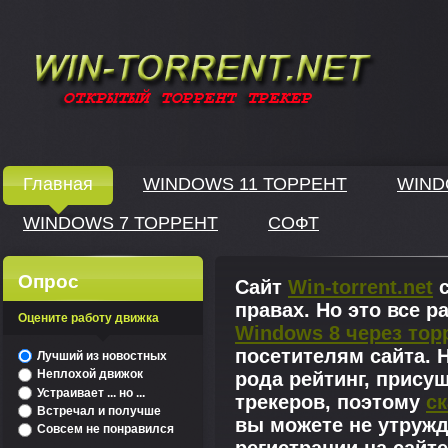
Windows скачать через торрент
Главная
WINDOWS 11 ТОРРЕНТ
WIND
WINDOWS 7 ТОРРЕНТ
СОФТ
↓
Опрос
Сайт
Win-torrent.net
с
правах. Но это все 
Оцените работу движка
Windows 8 через тор
^
посетителям сайта. Н
Лучший из новостных
Неплохой движок
рода рейтинг, прису
Устраивает ... но ...
трекеров, поэтому
ск
Встречал и получше
вы можете не утружд
Совсем не понравился