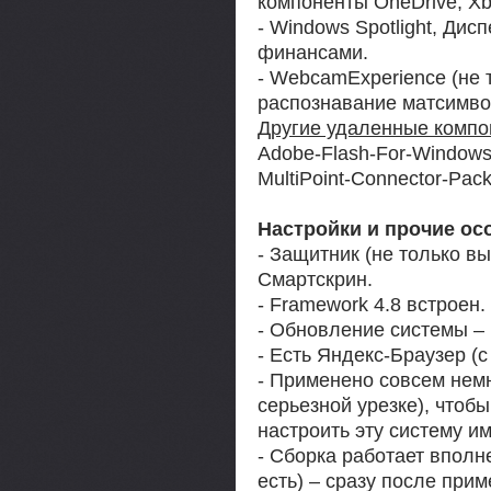
компоненты OneDrive, Xb
- Windows Spotlight, Дис
финансами.
- WebcamExperience (не 
распознавание матсимво
Другие удаленные компо
Adobe-Flash-For-Windows
MultiPoint-Connector-Pac
Настройки и прочие ос
- Защитник (не только вы
Смартскрин.
- Framework 4.8 встроен.
- Обновление системы –
- Есть Яндекс-Браузер (с
- Применено совсем немн
серьезной урезке), чтоб
настроить эту систему и
- Сборка работает вполн
есть) – сразу после при