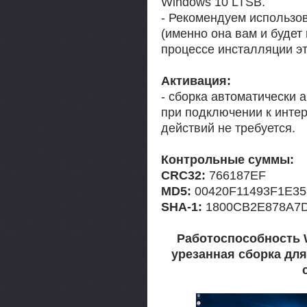
Windows 10 LTSB.
- Рекомендуем использов
(именно она вам и будет
процессе инсталляции эт
Активация:
- сборка автоматически 
при подключении к интер
действий не требуется.
Контрольные суммы:
CRC32:
766187EF
MD5:
00420F11493F1E35
SHA-1:
1800CB2E878A7D
Работоспособность W
урезанная сборка для