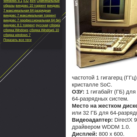
x64
Windows 8.1
x32
Оригинальные
образы
виндовс 10 торрент
виндовс
7 максимальная 64 разрядная
виндовс 7 максимальная торрент
виндовс 7 профессиональная 64 бит
виндовс 8.1 торрент
русская
сборка
сборка Windows
сборка Windows 10
сборка windows 7
Показать все теги
частотой 1 гигагерц (ГГц
кристалле SoC.
ОЗУ:
1 гигабайт (ГБ) для
64-разрядных систем.
Место на жестком диск
или 32 ГБ для 64-разряд
Видеоадаптер:
DirectX 
драйвером WDDM 1.0.
Дисплей:
800 x 600.