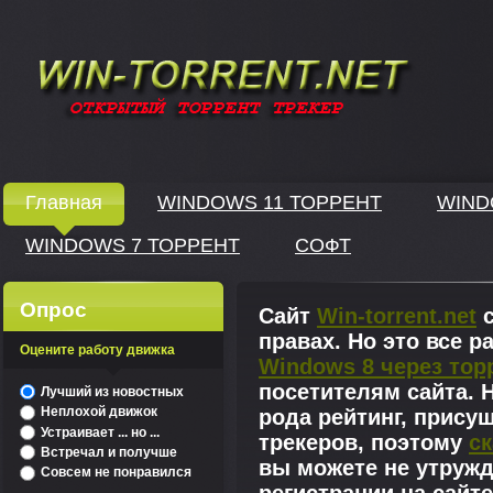
Windows скачать через торрент
Главная
WINDOWS 11 ТОРРЕНТ
WIND
WINDOWS 7 ТОРРЕНТ
СОФТ
↓
Опрос
Сайт
Win-torrent.net
с
правах. Но это все 
Оцените работу движка
Windows 8 через тор
^
посетителям сайта. Н
Лучший из новостных
Неплохой движок
рода рейтинг, прису
Устраивает ... но ...
трекеров, поэтому
ск
Встречал и получше
вы можете не утружд
Совсем не понравился