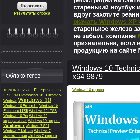
регистрации на сайте
Голосовать
старенький ноутбук 
вдруг захотите реан
Результаты опроса
скачать Windows XP 
старенькое железо з
не забыл, компания
|||||||
признательна, если 
продукцию на сайте M
---
Windows 10 Technic
Облако тегов
x64 9879
Enterprise
Windows 10 торрент
10
2004
20H2
7
8.1
LTSB
LTSC
Pro
Professional
SP1
Ultimate
VL
Windows 10
Windows
Windows 10 Enterprise
Windows 10
Enterprise LTSB
Windows 10 LTSB
Windows 10 Pro
Windows 10
корпоративная
Windows 10 торрент
Windows 7
Windows 7 SP1
Windows 7 Ultimate
Windows 7
максимальная
windows 7 торрент