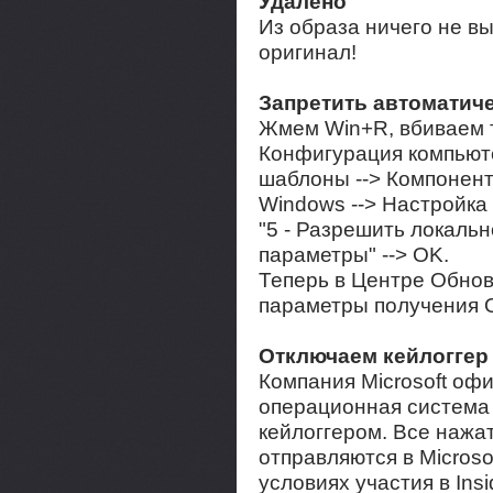
Удалено
Из образа ничего не в
оригинал!
Запретить автоматич
Жмем Win+R, вбиваем т
Конфигурация компьют
шаблоны --> Компонент
Windows --> Настройка
"5 - Разрешить локаль
параметры" --> OK.
Теперь в Центре Обно
параметры получения 
Отключаем кейлоггер
Компания Microsoft оф
операционная система 
кейлоггером. Все нажа
отправляются в Microso
условиях участия в Ins