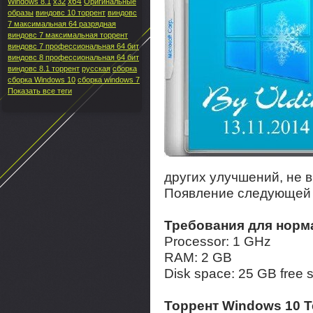
x64
Windows 8.1
x32
Оригинальные
образы
виндовс 10 торрент
виндовс
7 максимальная 64 разрядная
виндовс 7 максимальная торрент
виндовс 7 профессиональная 64 бит
виндовс 8 профессиональная 64 бит
виндовс 8.1 торрент
русская
сборка
сборка Windows 10
сборка windows 7
Показать все теги
других улучшений, не в
Появление следующей 
Требования для норм
Processor: 1 GHz
RAM: 2 GB
Disk space: 25 GB free 
Торрент Windows 10 Te