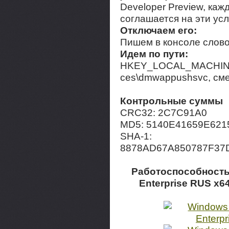
Developer Preview, ка
соглашается на эти усл
Отключаем его:
Пишем в консоле слово:
Идем по пути:
HKEY_LOCAL_MACHINE\
ces\dmwappushsvc, сме
Контрольные суммы
CRC32: 2C7C91A0
MD5: 5140E41659E62
SHA-1:
8878AD67A850787F3
Работоспособность 
Enterprise RUS x6