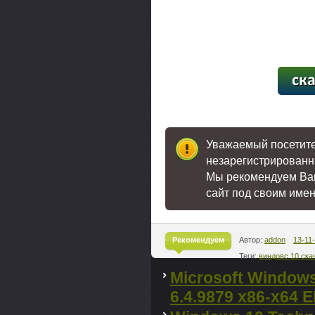
[19,4
Уважаемый посетител
незарегистрированн
Мы рекомендуем В
сайт под своим име
Рекомендуем
Автор:
addon
13-11
Теги:
виндовс 10 ска
^
Microsoft Windows
6.4.9879 x86-x64 E