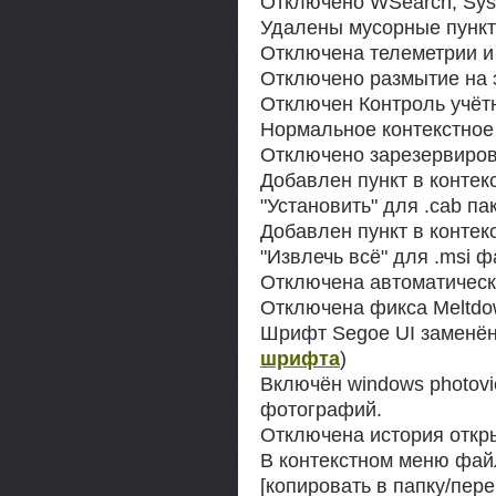
Отключено WSearch, Sys
Удалены мусорные пункт
Отключена телеметрии и
Отключено размытие на 
Отключен Контроль учёт
Нормальное контекстное
Отключено зарезервиро
Добавлен пункт в конте
"Установить" для .cab па
Добавлен пункт в конте
"Извлечь всё" для .msi 
Отключена автоматическ
Отключена фикса Meltdo
Шрифт Segoe UI заменён
шрифта
)
Включён windows photov
фотографий.
Отключена история откр
В контекстном меню фай
[копировать в папку/пере