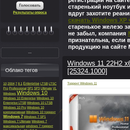
регистрации на сайте
Голосовать
старенький ноутбук 
вдруг захотите реан
Результаты опроса
скачать Windows XP 
старенькое железо з
не забыл, компания
|||||||
признательна, если 
продукцию на сайте M
---
Windows 11 22H2 x
Облако тегов
[25324.1000]
Enterprise
Торрент Windows 11
10
2004
7
8.1
LTSB
LTSC
Pro
Professional
SP1
SP3
Ultimate
VL
Windows 10
Windows
Windows 10 Enterprise
Windows 10
Enterprise LTSB
Windows 10 LTSB
Windows 10 Pro
Windows 10
корпоративная
Windows 10 торрент
Windows 7
Windows 7 SP1
Windows 7 Ultimate
Windows 7
максимальная
windows 7 торрент