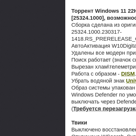
Торрент Windows 11 22
[25324.1000], возможно
Сборка сделана из ориги
25324.1000.230317-
1418.RS_PRERELEASE_
АвтоАктивация W10Digital
Удалены все модерн при
Поиск работает (значок с
Вырезан хлам\телеметри
Работа с образом -
DISM
Убрать водяной знак
Uni
Образ системы упакован 
Windows Defender по ум
выключать через Defende
(
Требуется перезагрузк
Твики
Выключено восстановлен