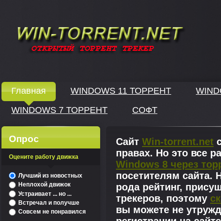
Windows скачать через торрент
Главная
WINDOWS 11 ТОРРЕНТ
WIND
WINDOWS 7 ТОРРЕНТ
СОФТ
↓
Опрос
Сайт
Win-torrent.net
с
правах. Но это все 
Оцените работу движка
Windows 8 через тор
^
посетителям сайта. Н
Лучший из новостных
Неплохой движок
рода рейтинг, прису
Устраивает ... но ...
трекеров, поэтому
ск
Встречал и получше
вы можете не утружд
Совсем не понравился