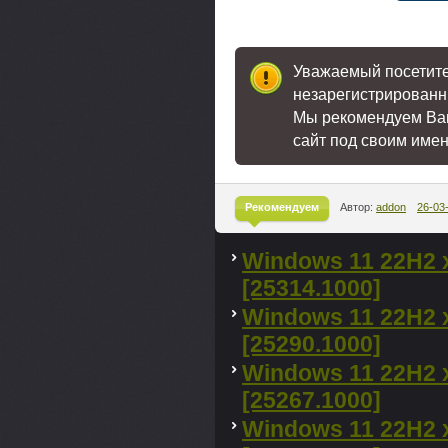
[16,7
Уважаемый посетител
незарегистрированн
Мы рекомендуем В
сайт под своим име
Рекомендуем
Автор:
addon
26-03
^
Windows 11 22H2 
[25314.1000]
Windows 11 22H2 
[25290.1000]
Windows 11 22H2 
[25267.1000]
Windows 11 22H2 