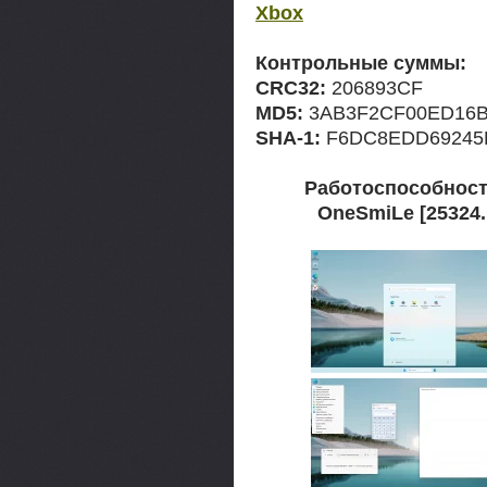
Xbox
Контрольные суммы:
CRC32:
206893CF
MD5:
3AB3F2CF00ED16B
SHA-1:
F6DC8EDD69245
Работоспособност
OneSmiLe [25324.