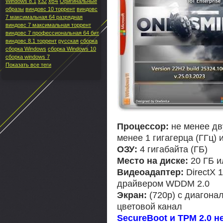
x64
Windows 8.1
x32
Оригинальные
образы
виндовс 10 торрент
виндовс
7 максимальная 64 разрядная
виндовс 7 максимальная торрент
виндовс 7 профессиональная 64 бит
виндовс 8.1 торрент
русская
сборка
сборка Windows
сборка Windows 10
сборка windows 7
Показать все теги
Процессор:
не менее дву
менее 1 гигагерца (ГГц)
ОЗУ:
4 гигабайта (ГБ)
Место на диске:
20 ГБ и
Видеоадаптер:
DirectX 
драйвером WDDM 2.0
Экран:
(720p) с диагона
цветовой канал
SecureBoot и TPM 2.0 н