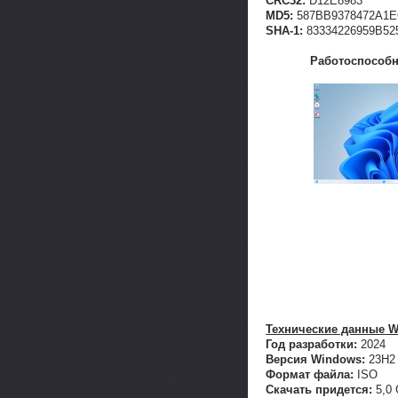
CRC32:
D12E8983
MD5:
587BB9378472A1
SHA-1:
83334226959B52
Работоспособно
Технические данные Wi
Год разработки:
2024
Версия Windows:
23H2 
Формат файла:
ISO
Скачать придется:
5,0 