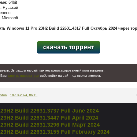
рме:
64bit
:
Русский
ечено
Microsoft
ть Windows 11 Pro 23H2 Build 22631.4317 Full Октябрь 2024 через то
[100,97 Kb] (cкачиваний: 82)
тель, Вы зашли на сайт как незарегистрированный пользователь.
 Вам
зарегистрироваться
либо войти на сайт под своим именем.
ddon
10-10-2024, 06:15
23H2 Build 22631.3737 Full June 2024
23H2 Build 22631.3447 Full April 2024
23H2 Build 22631.3296 Full Март 2024
23H2 Build 22631.3155 Full February 2024