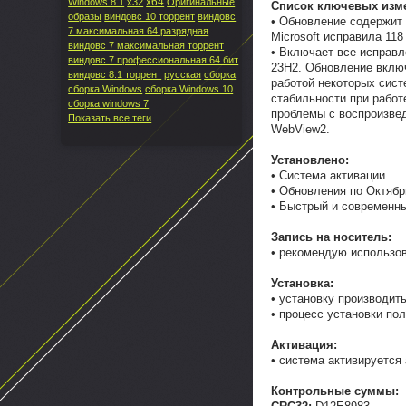
x64
Windows 8.1
x32
Оригинальные
Список ключевых изм
образы
виндовс 10 торрент
виндовс
• Обновление содержит
7 максимальная 64 разрядная
Microsoft исправила 11
виндовс 7 максимальная торрент
• Включает все исправл
виндовс 7 профессиональная 64 бит
23H2. Обновление включ
виндовс 8.1 торрент
русская
сборка
работой некоторых сис
сборка Windows
сборка Windows 10
стабильности при работ
сборка windows 7
проблемы с воспроизве
Показать все теги
WebView2.
Установлено:
• Система активации
• Обновления по Октябр
• Быстрый и современны
Запись на носитель:
• рекомендую использо
Установка:
• установку производит
• процесс установки по
Активация:
• система активируется
Контрольные суммы: