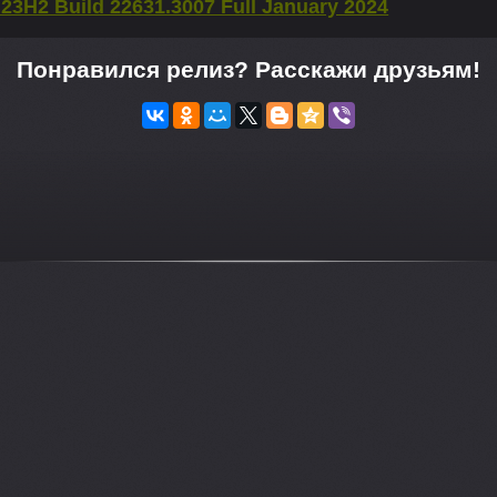
23H2 Build 22631.3007 Full January 2024
Понравился релиз? Расскажи друзьям!
-