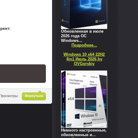
ррент:
Обновленная в июле
2026 года ОС
Windows...
Подробнее...
Windows 10 x64 22H2
4in1 Июль 2026 by
OVGorskiy
^
Просмотры:
Вернуться
Немного настроенные,
обновленные и...