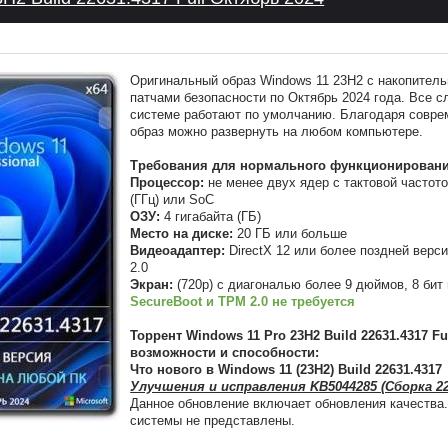
Оригинальный образ Windows 11 23H2 с накопител
патчами безопасности по Октябрь 2024 года. Все 
системе работают по умолчанию. Благодаря совре
образ можно развернуть на любом компьютере.
Требования для нормального функционировани
Процессор:
не менее двух ядер с тактовой частото
(ГГц) или SoC
ОЗУ:
4 гигабайта (ГБ)
Место на диске:
20 ГБ или больше
Видеоадаптер:
DirectX 12 или более поздней вер
2.0
Экран:
(720p) с диагональю более 9 дюймов, 8 бит 
SecureBoot и TPM 2.0 не требуется
Торрент Windows 11 Pro 23H2 Build 22631.4317 Fu
возможности и способности:
Что нового в Windows 11 (23H2) Build 22631.4317
Улучшения и исправления KB5044285 (Сборка 22
Данное обновление включает обновления качества
системы не представлены.