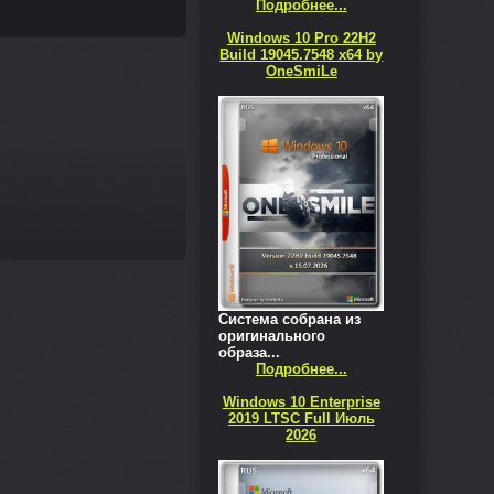
Подробнее...
Windows 10 Pro 22H2
Build 19045.7548 x64 by
OneSmiLe
Система собрана из
оригинального
образа...
Подробнее...
Windows 10 Enterprise
2019 LTSC Full Июль
2026