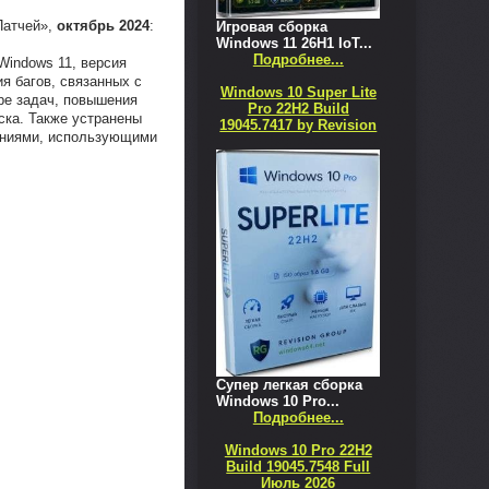
Патчей»,
октябрь 2024
:
Игровая сборка
Windows 11 26H1 IoT...
Подробнее...
Windows 11, версия
я багов, связанных с
Windows 10 Super Lite
ре задач, повышения
Pro 22H2 Build
ска. Также устранены
19045.7417 by Revision
ениями, использующими
Супер легкая сборка
Windows 10 Pro...
Подробнее...
Windows 10 Pro 22H2
Build 19045.7548 Full
Июль 2026