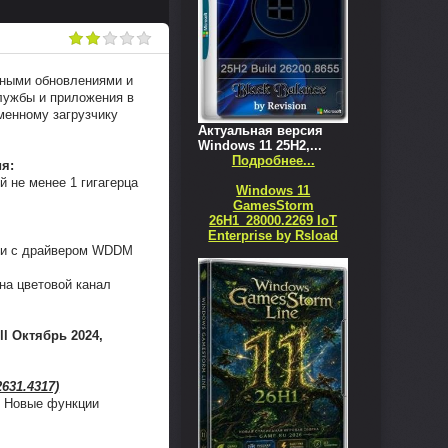
ьными обновлениями и
службы и приложения в
менному загрузчику
Актуальная версия
Windows 11 25H2,...
Подробнее...
я:
й не менее 1 гигагерца
Windows 11
GamesStorm
26H1_28000.2269 IoT
Enterprise by Rsload
сии с драйвером WDDM
на цветовой канал
ll Октябрь 2024,
631.4317)
. Новые функции