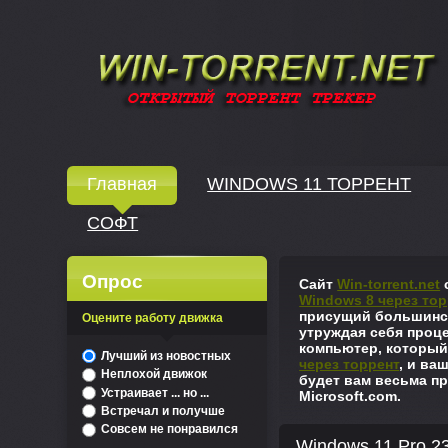
Windows скачать через торрент
Главная
WINDOWS 11 ТОРРЕНТ
СОФТ
↓
Опрос
Сайт
Win-torrent.net
с
Windows 8 через тор
присущий большинст
Оцените работу движка
утруждая себя проце
компьютер, который
^
Лучший из новостных
через торрент
, и ва
Неплохой движок
будет вам весьма пр
Устраивает ... но ...
Microsoft.com.
Встречал и получше
Совсем не понравился
Windows 11 Pro 23