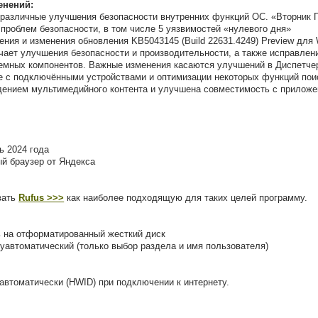
енений:
 различные улучшения безопасности внутренних функций ОС. «Вторник 
8 проблем безопасности, в том числе 5 уязвимостей «нулевого дня»
ения и изменения обновления KB5043145 (Build 22631.4249) Preview для 
ает улучшения безопасности и производительности, а также исправлени
темных компонентов. Важные изменения касаются улучшений в Диспетче
е с подключёнными устройствами и оптимизации некоторых функций пои
дением мультимедийного контента и улучшена совместимость с прилож
ь 2024 года
й браузер от Яндекса
вать
Rufus >>>
как наиболее подходящую для таких целей программу.
ь на отформатированный жесткий диск
луавтоматический (только выбор раздела и имя пользователя)
 автоматически (HWID) при подключении к интернету.