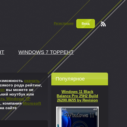
Регистрация
Вход
Чтени
е RSS
НТ
WINDOWS 7 ТОРРЕНТ
Популярное
 возможность
скачать
сякого рода рейтинг,
ент
вы можете не
Windows 11 Black
ький ноутбук или
Balance Pro 25H2 Build
ать Windows XP
26200.8655 by Revision
л, компания
Microsoft
на сайте