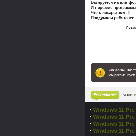
Базируется на платфо
Интерфейс программы
Что с лекарством:
Выл
Придумали ребята из:
Скача
Уважаемый посети
Мы рекомендуем
Рекомендуем
Автор:
a
^
Windows 11 Pro 
Windows 11 Pro 
Windows 11 Pro 
Windows 11 Pro 