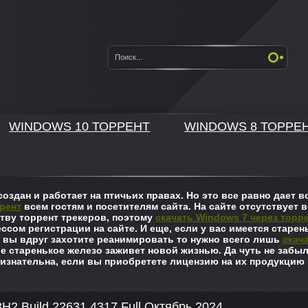
WINDOWS 10 ТОРРЕНТ
WINDOWS 8 ТОРРЕ
оздан и работает на птичьих правах. Но это все равно дает
рент
всем гостям и посетителям сайта. На сайте отсутствует в
ву торрент трекеров, поэтому
скачать Windows 7 через торр
ссом регистрации на сайте. И еще, если у вас имеется старен
 вы вдруг захотите реанимировать то нужно всего лишь
скач
ше старенькое железо заживет новой жизнью. Да чуть не забы
изнательна, если вы приобретете лицензию на их продукцию 
H2 Build 22631.4317 Full Октябрь 2024