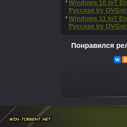
Windows 10 IoT En
Русская by OVGors
Windows 11 IoT En
Русская by OVGors
Понравился ре
---
Win-torrent.net