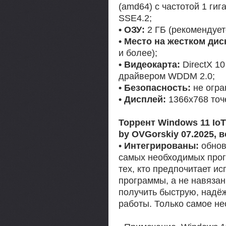
(amd64) с частотой 1 гиг
SSE4.2;
• ОЗУ:
2 ГБ (рекомендуетс
• Место на жестком дис
и более);
• Видеокарта:
DirectX 10
драйвером WDDM 2.0;
• Безопасность:
не огра
• Дисплей:
1366x768 точ
Торрент Windows 11 IoT
by OVGorskiy 07.2025, 
•
Интегрированы:
обнов
самых необходимых прог
тех, кто предпочитает и
программы, а не навязан
получить быструю, надёж
работы. Только самое не