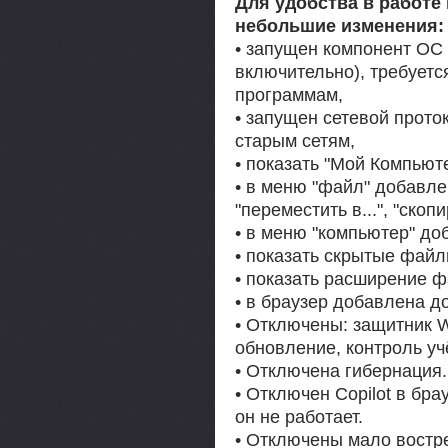
Для удобства в работе
небольшие изменения:
• запущен компонент ОС .
включительно), требует
программам,
• запущен сетевой прото
старым сетям,
• показать "Мой Компьюте
• в меню "файл" добавле
"переместить в...", "скопи
• в меню "компьютер" до
• показать скрытые файл
• показать расширение ф
• в браузер добавлена д
• Отключены: защитник 
обновление, контроль уч
• Отключена гибернация.
• Отключен Copilot в бра
он не работает.
• Отключены мало востр