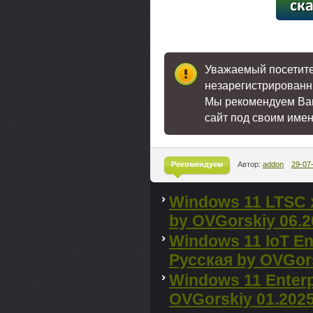
[97,8
Уважаемый посетител
незарегистрированн
Мы рекомендуем В
сайт под своим име
Рекомендуем
Автор:
addon
29-07
^
Windows 11 LTSC x
by OVGorskiy 06.2
Windows 11 IoT En
Русская by OVGors
Windows 11 Enterp
OVGorskiy 01.202