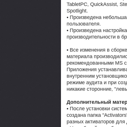
TabletPC, QuickAssist, St
Spotlight.
• Произведена небольша
пользователя.
• Произведена настройк
производительности в бр
• Все изменения в сборк
материала производилис
рекомендованными MS с
Приложения устанавливаю
внутренним установщико
режиме аудита и при соз
никакие сторонние, "лев
Дополнительный матер
• После установки систе
создана папка "Activator
разных активаторов для