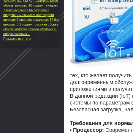
x64
Windows 8.1
x32
Оригинальные
образы
виндовс 10 торрент
виндовс
7 максимальная 64 разрядная
виндовс 7 максимальная торрент
виндовс 7 профессиональная 64 бит
виндовс 8.1 торрент
русская
сборка
сборка Windows
сборка Windows 10
сборка windows 7
Показать все теги
тех, кто желает получит
долговременным обслуж
приложениями и получи
В данной редакции (IoT) 
системы по параметрам б
Безопасная загрузка, на
Требования для норма
• Процессор:
Современн