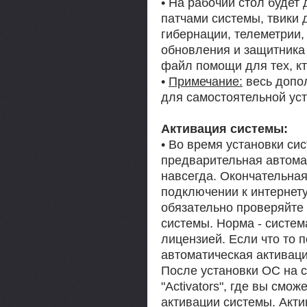
• На рабочий стол будет
патчами системы, твики 
гибернации, телеметрии,
обновления и защитника 
файл помощи для тех, кт
•
Примечание:
весь допо
для самостоятельной ус
Активация системы:
• Во время установки си
предварительная автома
навсегда. Окончательная
подключении к интернету
обязательно проверяйте 
системы. Норма - систе
лицензией. Если что то 
автоматическая активаци
После установки ОС на с
"Activators", где вы смо
активации системы. Акт