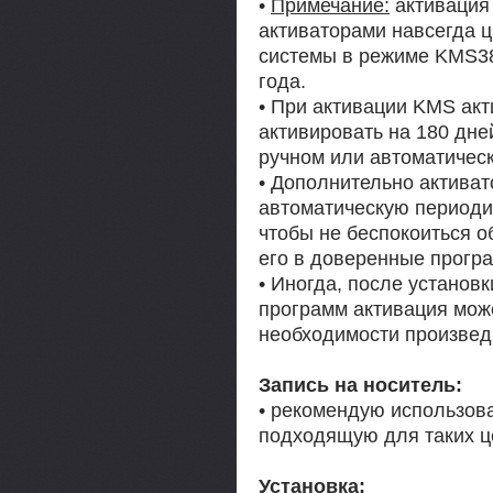
•
Примечание:
активация
активаторами навсегда 
системы в режиме KMS38
года.
• При активации KMS а
активировать на 180 дн
ручном или автоматичес
• Дополнительно активат
автоматическую периоди
чтобы не беспокоиться о
его в доверенные програ
• Иногда, после установ
программ активация може
необходимости произвед
Запись на носитель:
• рекомендую использов
подходящую для таких ц
Установка: