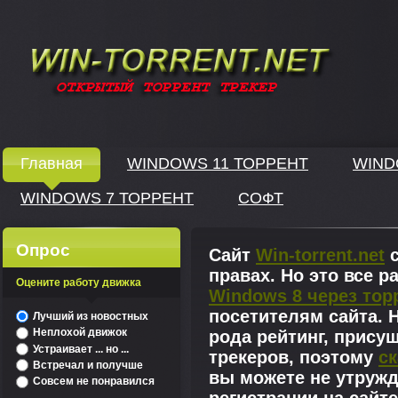
Windows скачать через торрент
Главная
WINDOWS 11 ТОРРЕНТ
WIND
WINDOWS 7 ТОРРЕНТ
СОФТ
↓
Опрос
Сайт
Win-torrent.net
с
правах. Но это все 
Оцените работу движка
Windows 8 через тор
^
посетителям сайта. Н
Лучший из новостных
Неплохой движок
рода рейтинг, прису
Устраивает ... но ...
трекеров, поэтому
ск
Встречал и получше
вы можете не утружд
Совсем не понравился