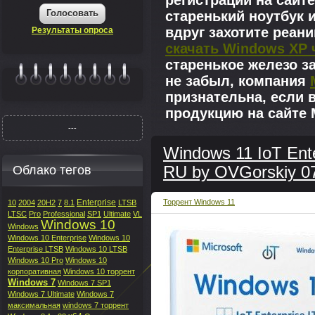
регистрации на сайте
Голосовать
старенький ноутбук 
вдруг захотите реан
Результаты опроса
скачать Windows XP 
старенькое железо з
не забыл, компания
|||||||
признательна, если 
продукцию на сайте M
---
Windows 11 IoT Ent
Облако тегов
RU by OVGorskiy 0
Enterprise
Торрент Windows 11
10
2004
20H2
7
8.1
LTSB
LTSC
Pro
Professional
SP1
Ultimate
VL
Windows 10
Windows
Windows 10 Enterprise
Windows 10
Enterprise LTSB
Windows 10 LTSB
Windows 10 Pro
Windows 10
корпоративная
Windows 10 торрент
Windows 7
Windows 7 SP1
Windows 7 Ultimate
Windows 7
максимальная
windows 7 торрент