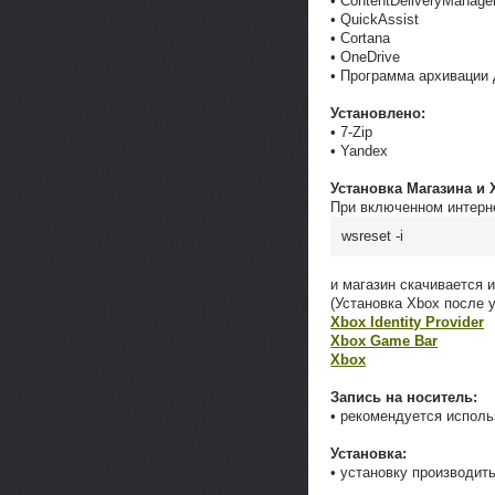
• ContentDeliveryManage
• QuickAssist
• Cortana
• OneDrive
• Программа архивации 
Установлено:
• 7-Zip
• Yandex
Установка Магазина и 
При включенном интерне
wsreset -i
и магазин скачивается 
(Установка Xbox после 
Xbox Identity Provider
Xbox Game Bar
Xbox
Запись на носитель:
• рекомендуется испол
Установка:
• установку производит