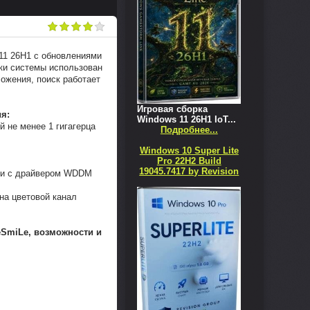
11 26H1 с обновлениями
йки системы использован
ожения, поиск работает
Игровая сборка
я:
Windows 11 26H1 IoT...
й не менее 1 гигагерца
Подробнее...
Windows 10 Super Lite
Pro 22H2 Build
19045.7417 by Revision
сии с драйвером WDDM
на цветовой канал
neSmiLe, возможности и