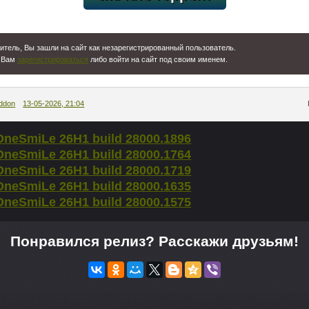
[13,51 Kb] (cкачиваний: 30)
тель, Вы зашли на сайт как незарегистрированный пользователь.
 Вам
зарегистрироваться
либо войти на сайт под своим именем.
ddon
13-05-2026, 21:04
OneSmiLe 26H1 build 28000.1896
OneSmiLe 26H1 build 28000.1764
OneSmiLe 26H1 build 28000.1719
OneSmiLe 26H1 build 28000.1635
OneSmiLe 26H1 build 28000.1575
Понравился релиз? Расскажи друзьям!