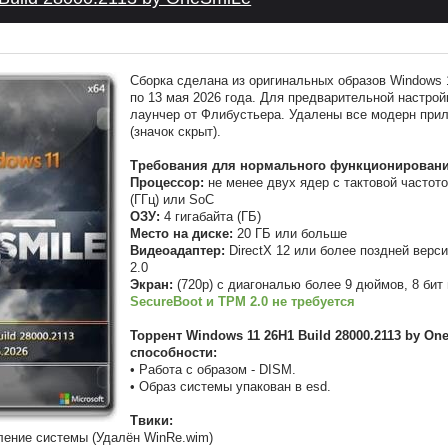
Сборка сделана из оригинальных образов Windows 
по 13 мая 2026 года. Для предварительной настро
лаунчер от Флибустьера. Удалены все модерн прил
(значок скрыт).
Требования для нормального функционировани
Процессор:
не менее двух ядер с тактовой частото
(ГГц) или SoC
ОЗУ:
4 гигабайта (ГБ)
Место на диске:
20 ГБ или больше
Видеоадаптер:
DirectX 12 или более поздней вер
2.0
Экран:
(720p) с диагональю более 9 дюймов, 8 бит 
SecureBoot и TPM 2.0 не требуется
Торрент Windows 11 26H1 Build 28000.2113 by O
способности:
• Работа с образом - DISM.
• Образ системы упакован в esd.
Твики:
ление системы (Удалён WinRe.wim)