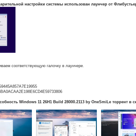
варительной настройки системы использован лаунчер от Флибустье
иваем соответствующую галочку в лаунчере.
59445A857A7E19955
5BA0ACAA2E198E6CD4E59733806
обность Windows 11 26H1 Build 28000.2113 by OneSmiLe торрент в с