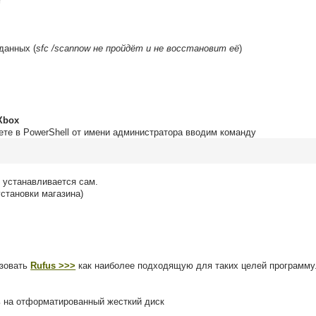
r
данных (
sfc /scannow не пройдёт и не восстановит её
)
Xbox
те в PowerShell от имени администратора вводим команду
и устанавливается сам.
установки магазина)
ьзовать
Rufus >>>
как наиболее подходящую для таких целей программу
ь на отформатированный жесткий диск