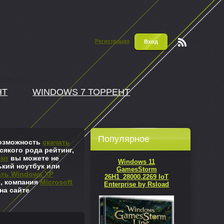
Регистрация
Вход
Чтени
е RSS
НТ
WINDOWS 7 ТОРРЕНТ
Популярное
 возможность
скачать
сякого рода рейтинг,
ент
вы можете не
Windows 11
ький ноутбук или
GamesStorm
ать Windows XP
26H1_28000.2269 IoT
л, компания
Microsoft
Enterprise by Rsload
на сайте