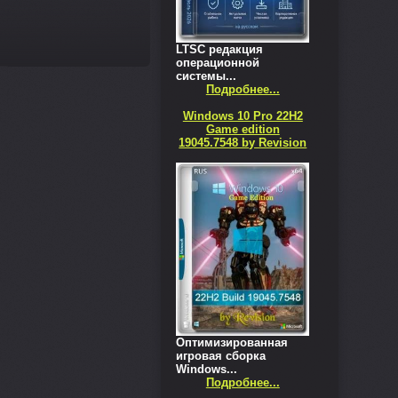
LTSC редакция
операционной
системы...
Подробнее...
Windows 10 Pro 22H2
Game edition
19045.7548 by Revision
Оптимизированная
игровая сборка
Windows...
Подробнее...