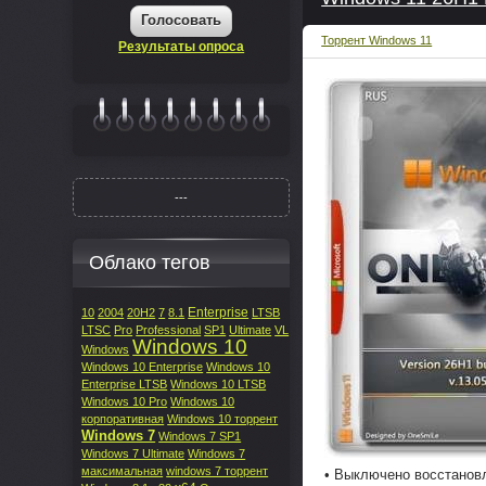
Голосовать
Торрент Windows 11
Результаты опроса
|||||||
---
Облако тегов
Enterprise
10
2004
20H2
7
8.1
LTSB
LTSC
Pro
Professional
SP1
Ultimate
VL
Windows 10
Windows
Windows 10 Enterprise
Windows 10
Enterprise LTSB
Windows 10 LTSB
Windows 10 Pro
Windows 10
корпоративная
Windows 10 торрент
Windows 7
Windows 7 SP1
Windows 7 Ultimate
Windows 7
максимальная
windows 7 торрент
• Выключено восстанов