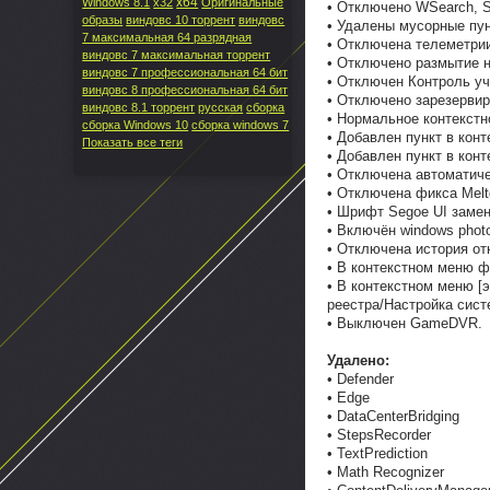
x64
Windows 8.1
x32
Оригинальные
• Отключено WSearch, 
образы
виндовс 10 торрент
виндовс
• Удалены мусорные пун
7 максимальная 64 разрядная
• Отключена телеметрии
виндовс 7 максимальная торрент
• Отключено размытие н
виндовс 7 профессиональная 64 бит
• Отключен Контроль у
виндовс 8 профессиональная 64 бит
• Отключено зарезерви
виндовс 8.1 торрент
русская
сборка
• Нормальное контекстн
сборка Windows 10
сборка windows 7
• Добавлен пункт в кон
Показать все теги
• Добавлен пункт в кон
• Отключена автоматиче
• Отключена фикса Melt
• Шрифт Segoe UI замен
• Включён windows phot
• Отключена история от
• В контекстном меню ф
• В контекстном меню [
реестра/Настройка сис
• Выключен GameDVR.
Удалено:
• Defender
• Edge
• DataCenterBridging
• StepsRecorder
• TextPrediction
• Math Recognizer