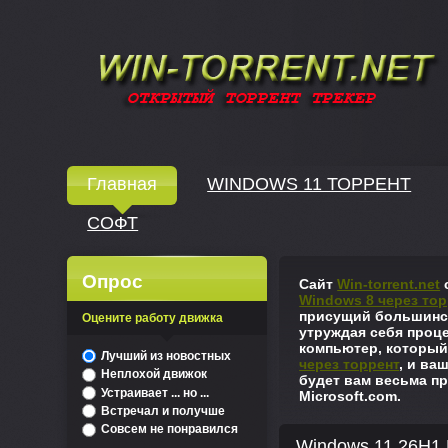
Windows скачать через торрент
Главная
WINDOWS 11 ТОРРЕНТ
СОФТ
↓
Опрос
Сайт
Win-torrent.net
с
Windows 8 через тор
присущий большинст
Оцените работу движка
утруждая себя проце
компьютер, который
^
Лучший из новостных
через торрент
, и ва
Неплохой движок
будет вам весьма пр
Устраивает ... но ...
Microsoft.com.
Встречал и получше
Совсем не понравился
Windows 11 26H1 