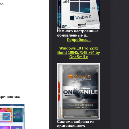
ра.
Немного настроенные,
обновленные и...
Подробнее...
Windows 10 Pro 22H2
Build 19045.7548 x64 by
OneSmiLe
криншотах:
Система собрана из
оригинального