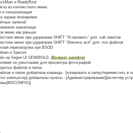
SysMain и ReadyBoot
кты из контекстного меню
 и синхронизация
а экране блокировки
чётных записей
рованное хранилище
ое меню как раньше.
текстное меню при удержании SHIFT "Установить" для .cab пакетов
текстное меню при удержании SHIFT "Извлечь всё" для .msi файлов
ская перезагрузка при BSOD.
down и Spectre
ён на Segoe UI SEMIBOLD. (
Возврат шрифта
)
oviewer по умолчанию для просмотра фотографий.
крытых файлов и папок.
айлов и папок добавлена команда - [копировать в папку/переместить в п
этот компьютер] добавлены пункты - [Администрирование/Диспетчер уст
темы(MSCONFIG)]