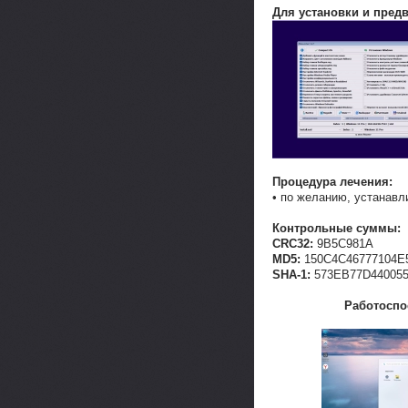
Для установки и пред
Процедура лечения:
• по желанию, устанавл
Контрольные суммы:
CRC32:
9B5C981A
MD5:
150C4C46777104E
SHA-1:
573EB77D44005
Работоспос