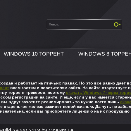
WINDOWS 10 ТОРРЕНТ
WINDOWS 8 ТОРРЕ
оздан и работает на птичьих правах. Но это все равно дает
рент
всем гостям и посетителям сайта. На сайте отсутствует в
ву торрент трекеров, поэтому
скачать Windows 7 через торр
ссом регистрации на сайте. И еще, если у вас имеется старен
 вы вдруг захотите реанимировать то нужно всего лишь
скач
ше старенькое железо заживет новой жизнью. Да чуть не забы
изнательна, если вы приобретете лицензию на их продукцию 
Build 28000.2113 by OneSmiLe