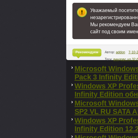
Уважаемый посетител
незарегистрированн
Мы рекомендуем В
сайт под своим име
Рекомендуем
Автор:
addon
7-10-
Теги:
виндовс хп 32 
^
Microsoft Windows
Pack 3 Infinity Ed
Windows XP Profes
Infinity Edition о
Microsoft Windows
SP2 VL RU SATA AH
Windows XP Profes
Infinity Edition 12
Microsoft Windows