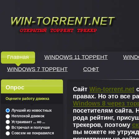
Windows скачать через торрент
Главная
WINDOWS 11 ТОРРЕНТ
WIND
WINDOWS 7 ТОРРЕНТ
СОФТ
↓
Опрос
Сайт
Win-torrent.net
с
правах. Но это все 
Оцените работу движка
Windows 8 через тор
^
посетителям сайта. Н
Лучший из новостных
Неплохой движок
рода рейтинг, прису
Устраивает ... но ...
трекеров, поэтому
ск
Встречал и получше
вы можете не утружд
Совсем не понравился