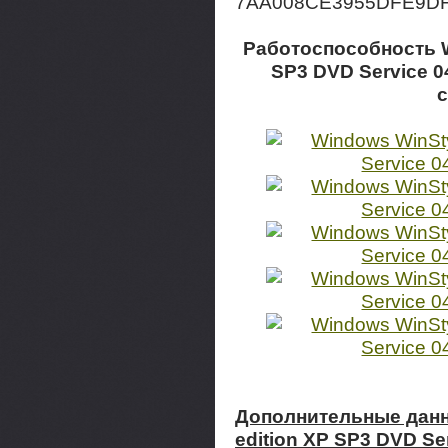
7AA008CE3955DFE9D
Работоспособность W
SP3 DVD Service 0
Дополнительные данн
edition XP SP3 DVD Ser