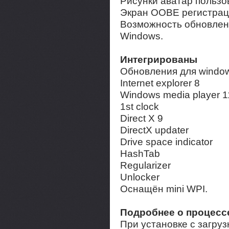
Рисунки аватар польз
Экран OOBE регистрац
Возможность обновлен
Windows.
Интегрированы
Обновления для window
Internet explorer 8
Windows media player 1
1st clock
Direct X 9
DirectX updater
Drive space indicator
HashTab
Regularizer
Unlocker
Оснащён mini WPI.
Подробнее о процесс
При установке с загру