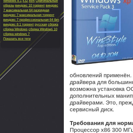
x64
Windows 8.1
x32
Оригинальные
образы
виндовс 10 торрент
виндовс
7 максимальная 64 разрядная
виндовс 7 максимальная торрент
виндовс 7 профессиональная 64 бит
виндовс 8.1 торрент
русская
сборка
сборка Windows
сборка Windows 10
сборка windows 7
Показать все теги
обновлений применён.
драйвера для большин
возможна установка О
дополнительных манип
драйверами. Это, преж
сервисный диск.
Требования для норм
Процессор х86 300 MГ