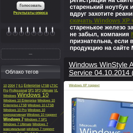
регистрации на сайте
Голосовать
старенький ноутбук 
вдруг захотите реан
Результаты опроса
скачать Windows XP 
старенькое железо з
не забыл, компания
|||||||
признательна, если 
продукцию на сайте M
---
Windows WinStyle A
Облако тегов
Service 04.10.2014
Enterprise
Windows XP торрент
10
2004
7
8.1
LTSB
LTSC
Pro
Professional
SP1
SP3
Ultimate
VL
Windows 10
Windows
Windows 10 Enterprise
Windows 10
Enterprise LTSB
Windows 10 LTSB
Windows 10 Pro
Windows 10
корпоративная
Windows 10 торрент
Windows 7
Windows 7 SP1
Windows 7 Ultimate
Windows 7
максимальная
windows 7 торрент