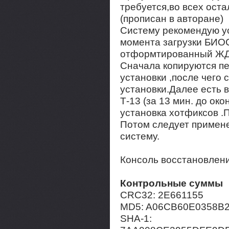
требуется,во всех ост
(прописан в авторане)
Систему рекомендую ус
момента загрузки БИО
отформтированный ЖД
Сначала копируются п
установки ,после чего 
установки.Далее есть 
Т-13 (за 13 мин. до ок
установка хотфиксов .
Потом следует примене
систему.
Консоль восстановлени
Контрольные суммы
CRC32: 2E661155
MD5: A06CB60E0358B
SHA-1: